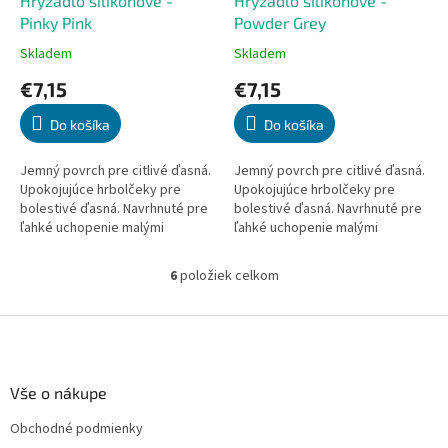
Hryzadlo silikónové -
Hryzadlo silikónové -
Pinky Pink
Powder Grey
Skladem
Skladem
Priemerné
Priemerné
hodnotenie
hodnotenie
€7,15
€7,15
produktu
produktu
je
je
Do košíka
Do košíka
5,0
5,0
z
z
5
5
Jemný povrch pre citlivé ďasná.
Jemný povrch pre citlivé ďasná.
hviezdičiek.
hviezdičiek.
Upokojujúce hrbolčeky pre
Upokojujúce hrbolčeky pre
bolestivé ďasná. Navrhnuté pre
bolestivé ďasná. Navrhnuté pre
ľahké uchopenie malými
ľahké uchopenie malými
prstami. Pomáha s rozvojom
prstami. Pomáha s rozvojom
jemnej motoriky. Zdravá...
jemnej motoriky. Zdravá...
6
položiek celkom
O
v
l
Z
á
á
d
p
a
ä
Vše o nákupe
c
t
i
Obchodné podmienky
i
e