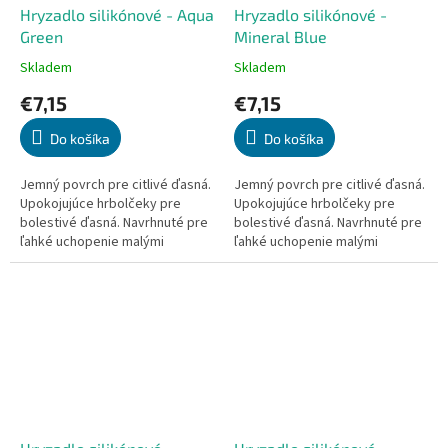
Hryzadlo silikónové - Aqua
Hryzadlo silikónové -
Green
Mineral Blue
Skladem
Skladem
Priemerné
Priemerné
hodnotenie
hodnotenie
€7,15
€7,15
produktu
produktu
je
je
Do košíka
Do košíka
5,0
5,0
z
z
5
5
Jemný povrch pre citlivé ďasná.
Jemný povrch pre citlivé ďasná.
hviezdičiek.
hviezdičiek.
Upokojujúce hrbolčeky pre
Upokojujúce hrbolčeky pre
bolestivé ďasná. Navrhnuté pre
bolestivé ďasná. Navrhnuté pre
ľahké uchopenie malými
ľahké uchopenie malými
prstami. Pomáha s rozvojom
prstami. Pomáha s rozvojom
jemnej motoriky. Zdravá...
jemnej motoriky. Zdravá...