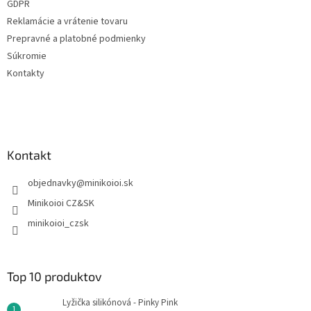
GDPR
p
e
r
Reklamácie a vrátenie tovaru
v
Prepravné a platobné podmienky
k
Súkromie
y
v
Kontakty
ý
p
i
s
u
Kontakt
objednavky
@
minikoioi.sk
Minikoioi CZ&SK
minikoioi_czsk
Top 10 produktov
Lyžička silikónová - Pinky Pink