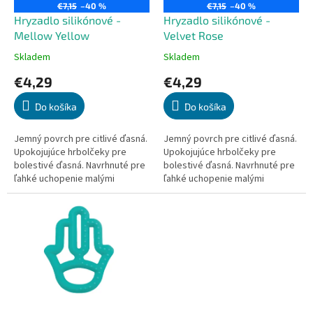
o
€7,15
–40 %
€7,15
–40 %
o
d
Hryzadlo silikónové -
Hryzadlo silikónové -
v
u
Mellow Yellow
Velvet Rose
k
Skladem
Skladem
Priemerné
Priemerné
t
hodnotenie
hodnotenie
€4,29
€4,29
o
produktu
produktu
v
je
je
Do košíka
Do košíka
5,0
5,0
z
z
5
5
Jemný povrch pre citlivé ďasná.
Jemný povrch pre citlivé ďasná.
hviezdičiek.
hviezdičiek.
Upokojujúce hrbolčeky pre
Upokojujúce hrbolčeky pre
bolestivé ďasná. Navrhnuté pre
bolestivé ďasná. Navrhnuté pre
ľahké uchopenie malými
ľahké uchopenie malými
prstami. Pomáha s rozvojom
prstami. Pomáha s rozvojom
jemnej motoriky. Zdravá...
jemnej motoriky. Zdravá...