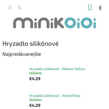
Prejsť
NÁKUP
na
obsah
KOŠÍK
Hryzadlo silikónové
Najpredávanejšie
Hryzadlo silikónové - Mellow Yellow
Skladem
€4,29
Hryzadlo silikónové - Velvet Rose
Skladem
€4,29