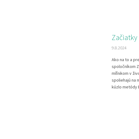
Začiatky
9.8.2024
Ako na to a pre
spoločníkom Z
míľnikom v živ
spoliehajú na 
kúzlo metódy B
O
v
l
á