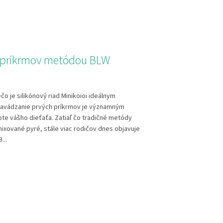
 príkrmov metódou BLW
čo je silikónový riad Minikoioi ideálnym
avádzanie prvých príkrmov je významným
ote vášho dieťaťa. Zatiaľ čo tradičné metódy
mixované pyré, stále viac rodičov dnes objavuje
...