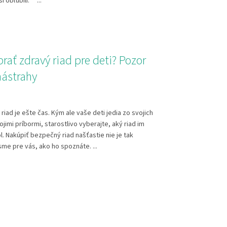
i obľúbili. ...
brať zdravý riad pre deti? Pozor
nástrahy
riad je ešte čas. Kým ale vaše deti jedia zo svojich
ojimi príbormi, starostlivo vyberajte, aký riad im
l. Nakúpiť bezpečný riad našťastie nie je tak
sme pre vás, ako ho spoznáte. ...