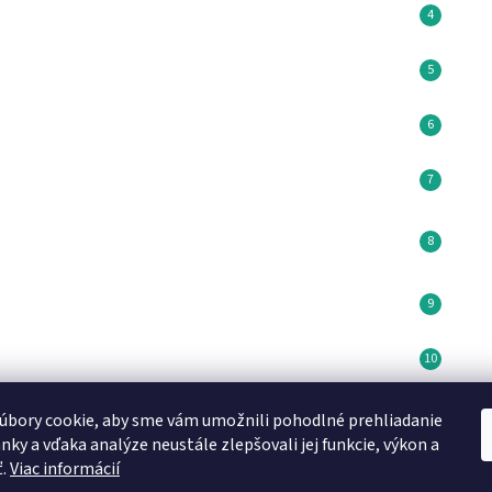
úbory cookie, aby sme vám umožnili pohodlné prehliadanie
Minikoioi CZ
DN FORMED Brno s.r.o
Medela SK
nky a vďaka analýze neustále zlepšovali jej funkcie, výkon a
ť.
Viac informácií