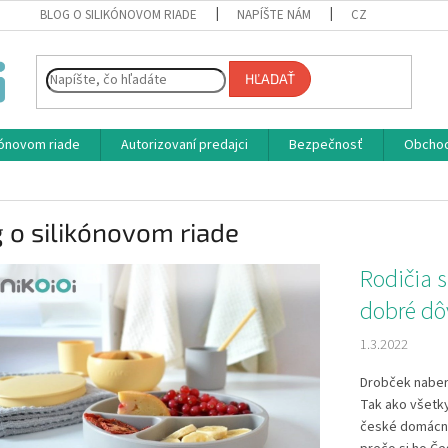
BLOG O SILIKÓNOVOM RIADE
NAPÍŠTE NÁM
CZ
HĽADAŤ
ikónovom riade
Autorizovaní predajci
Bezpečnosť
Obcho
 o silikónovom riade
Rodičia s
dobré dô
1.3.2022
Drobček naberá
Tak ako všetky
české domácnost