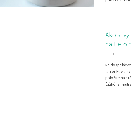
prečo si ho Čes
Ako si vy
na tieto 
1.3.2022
Na dospelácky 
tanierikov a sv
položíte na stô
ťažké. Zhrnuli 