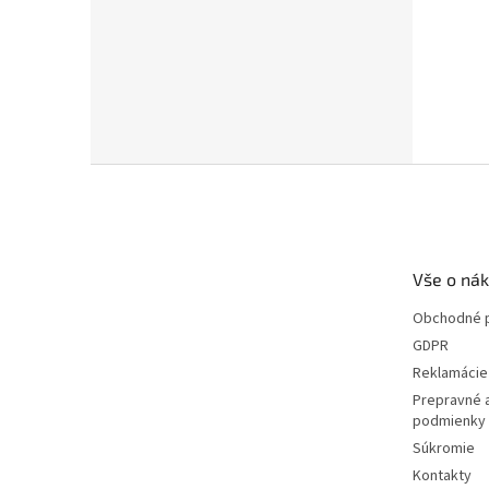
Z
á
p
ä
t
Vše o ná
i
e
Obchodné 
GDPR
Reklamácie 
Prepravné 
podmienky
Súkromie
Kontakty