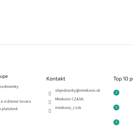
kupe
Kontakt
Top 10 
podmienky
objednavky
@
minikoioi.sk
Minikoioi CZ&SK
a vrátenie tovaru
minikoioi_czsk
a platobné