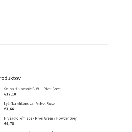
produktov
Set na stolovanie BLW I - River Green
€17,10
Lyžička silikónová - Velvet Rose
€3,66
Hryzadlo kŕmiace - River Green / Powder Grey
€9,78