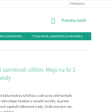
Prihlásenie
NÁKUPNÝ
Prázdny košík
KOŠÍK
dné podmienky
Prepravné a platobné podmienky
Návody
i zamilovali silikón. Majú na to 3
vody
 kašu modrou lyžičkou a culí sa na celú kuchyňu.
 deti miluje farebné a veselé vecičky. Aj preto
i zaplavili silikónové riady. Zistili sme pre vás,