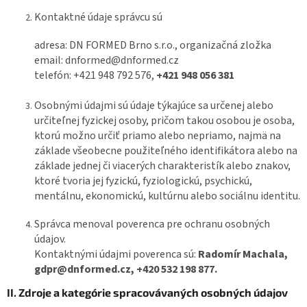
Kontaktné údaje správcu sú
adresa: DN FORMED Brno s.r.o., organizačná zložka
email: dnformed@dnformed.cz
telefón: +421 948 792 576,
+421 948 056 381
Osobnými údajmi sú údaje týkajúce sa určenej alebo
určiteľnej fyzickej osoby, pričom takou osobou je osoba,
ktorú možno určiť priamo alebo nepriamo, najmä na
základe všeobecne použiteľného identifikátora alebo na
základe jednej či viacerých charakteristík alebo znakov,
ktoré tvoria jej fyzickú, fyziologickú, psychickú,
mentálnu, ekonomickú, kultúrnu alebo sociálnu identitu.
Správca menoval poverenca pre ochranu osobných
údajov.
Kontaktnými údajmi poverenca sú:
Radomír Machala,
gdpr@dnformed.cz, +420 532 198 877.
II. Zdroje a kategórie spracovávaných osobných údajov