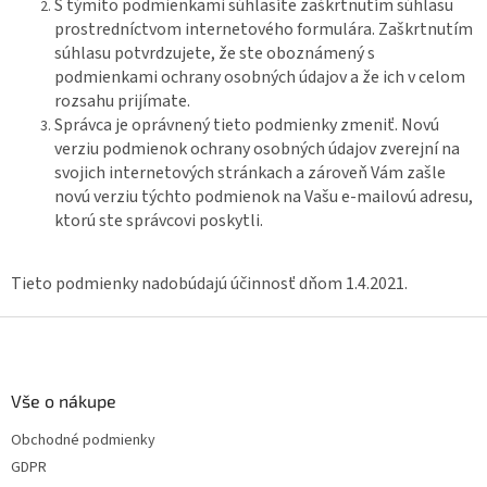
S týmito podmienkami súhlasíte zaškrtnutím súhlasu
prostredníctvom internetového formulára. Zaškrtnutím
súhlasu potvrdzujete, že ste oboznámený s
podmienkami ochrany osobných údajov a že ich v celom
rozsahu prijímate.
Správca je oprávnený tieto podmienky zmeniť. Novú
verziu podmienok ochrany osobných údajov zverejní na
svojich internetových stránkach a zároveň Vám zašle
novú verziu týchto podmienok na Vašu e-mailovú adresu,
ktorú ste správcovi poskytli.
Tieto podmienky nadobúdajú účinnosť dňom 1.4.2021.
Z
á
p
ä
Vše o nákupe
t
Obchodné podmienky
i
GDPR
e