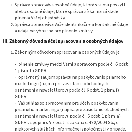
Správca spracováva osobné údaje, ktoré ste mu poskytli
alebo osobné údaje, ktoré správca získal na základe
plnenia Vašej objednávky.
Správca spracováva Vaše identifikačné a kontaktné údaje
a údaje nevyhnutné pre plnenie zmluvy.
III. Zákonný dôvod a účel spracovania osobných údajov
Zákonným dôvodom spracovania osobných údajov je
- plnenie zmluvy medzi Vami a správcom podle čl. 6 odst.
1 písm. b) GDPR,
- oprávnený záujem správcu na poskytovanie priameho
marketingu (najmä pre zasielanie obchodných
oznámení a newsletterov) podľa čl.
6 odst. 1 písm. f)
GDPR,
- Váš súhlas so spracovaním pre účely poskytovania
priameho marketingu (najmä pre zasielanie obchodných
oznámení a newsletterov) podľa čl. 6 odst. 1
písm. a)
GDPR v spojení s § 7 odst. 2 zákona č. 480/2004 Sb., o
niektorých službách informačnej spoločnosti
v prípade,