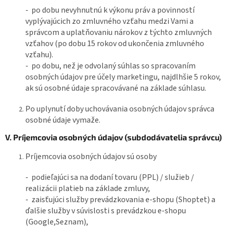
- po dobu nevyhnutnú k výkonu práv a povinností
vyplývajúcich zo zmluvného vzťahu medzi Vami a
správcom a uplatňovaniu nárokov z týchto zmluvných
vzťahov (po dobu 15 rokov od ukončenia zmluvného
vzťahu).
- po dobu, než je odvolaný súhlas so spracovaním
osobných údajov pre účely marketingu, najdlhšie 5 rokov,
ak sú osobné údaje spracovávané na základe
súhlasu.
Po uplynutí doby uchovávania osobných údajov správca
osobné údaje vymaže.
V. Príjemcovia osobných údajov (subdodávatelia správcu)
Príjemcovia osobných údajov sú osoby
- podieľajúci sa na dodaní tovaru (PPL) / služieb /
realizácii platieb na základe zmluvy,
- zaisťujúci služby prevádzkovania e-shopu (Shoptet) a
ďalšie služby v súvislosti s prevádzkou e-shopu
(Google,Seznam),