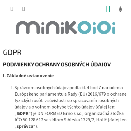
Prejsť
NÁKUP
na
obsah
KOŠÍK
GDPR
PODMIENKY OCHRANY OSOBNÝCH ÚDAJOV
I. Základné ustanovenie
Správcom osobných údajov podľa čl. 4 bod 7 nariadenia
Európskeho parlamentu a Rady (EU) 2016/679 o ochrane
fyzických osôb v súvislosti so spracovaním osobných
údajov a o voľnom pohybe týchto údajov (ďalej len:
„
GDPR
”) je DN FORMED Brno s.r.o., organizačná zložka
IČO 50 128 612 se sídlom Sibírska 1329/2, Holíč (ďalej len:
„
správca
“).