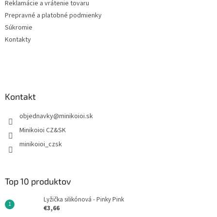
Reklamácie a vrátenie tovaru
Prepravné a platobné podmienky
Súkromie
Kontakty
Kontakt
objednavky
@
minikoioi.sk
Minikoioi CZ&SK
minikoioi_czsk
Top 10 produktov
Lyžička silikónová - Pinky Pink
€3,66