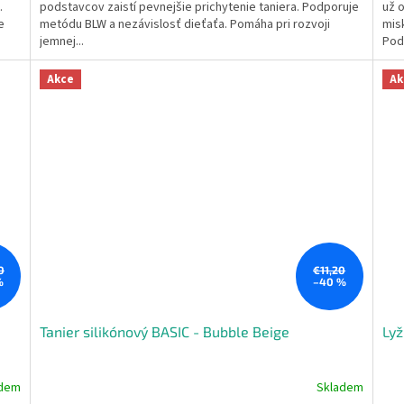
.
podstavcov zaistí pevnejšie prichytenie taniera. Podporuje
už o
5
5
e
metódu BLW a nezávislosť dieťaťa. Pomáha pri rozvoji
misk
hviezdičiek.
hvie
jemnej...
Podp
Akce
Ak
0
€11,20
%
–40 %
Tanier silikónový BASIC - Bubble Beige
Lyž
adem
Skladem
Priemerné
Pri