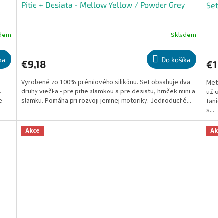
Pitie + Desiata - Mellow Yellow / Powder Grey
Set
adem
Skladem
Priemerné
Pri
hodnotenie
hod
produktu
pro
ka
Do košíka
€9,18
€1
je
je
5,0
5,0
Vyrobené zo 100% prémiového silikónu. Set obsahuje dva
Met
z
z
.
druhy viečka - pre pitie slamkou a pre desiatu, hrnček mini a
už o
5
5
e
slamku. Pomáha pri rozvoji jemnej motoriky. Jednoduché...
tan
hviezdičiek.
hvie
s...
Akce
Ak