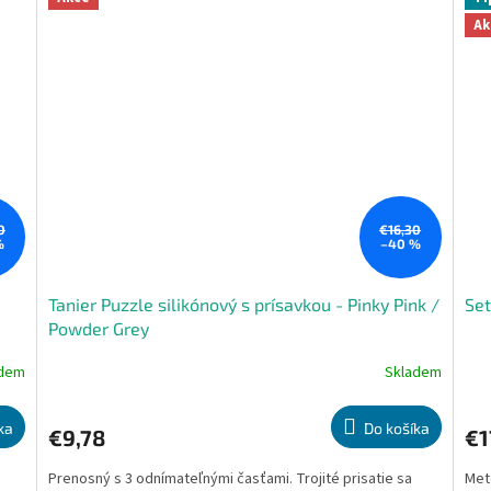
Ak
0
€16,30
%
–40 %
Tanier Puzzle silikónový s prísavkou - Pinky Pink /
Set
Powder Grey
adem
Skladem
Priemerné
Pri
hodnotenie
hod
produktu
pro
ka
Do košíka
€9,78
€1
je
je
5,0
5,0
Prenosný s 3 odnímateľnými časťami. Trojité prisatie sa
Met
z
z