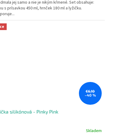
dmala jej samo a nie je nikým kŕmené. Set obsahuje:
u s prísavkou 450 ml, hrnček 180 ml a lyžičku.
zdičiek.
oruje...
ce
€6,10
–40 %
ička silikónová - Pinky Pink
Skladem
emerné