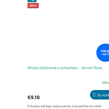
Akce
€15,3
–40 
Miska silikónová s prísavkou - Velvet Rose
Skl
Priemerné
hodnotenie
produktu
Do koší
€9,18
je
5,0
Prísavka udržuje misku pevne a bezpečne na stole.
z