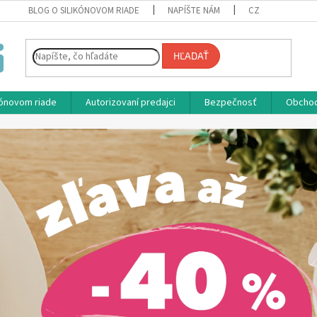
BLOG O SILIKÓNOVOM RIADE
NAPÍŠTE NÁM
CZ
HĽADAŤ
ikónovom riade
Autorizovaní predajci
Bezpečnosť
Obcho