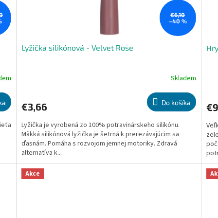
0
€6,10
%
–40 %
Lyžička silikónová - Velvet Rose
Hry
adem
Skladem
Priemerné
Pri
hodnotenie
hod
produktu
pro
ka
Do košíka
€3,66
€9
je
je
5,0
5,0
ieťa
Lyžička je vyrobená zo 100% potravinárskeho silikónu.
Veľ
z
z
Mäkká silikónová lyžička je šetrná k prerezávajúcim sa
zel
5
5
ďasnám. Pomáha s rozvojom jemnej motoriky. Zdravá
poč
hviezdičiek.
hvie
alternatíva k...
potr
Akce
Ak