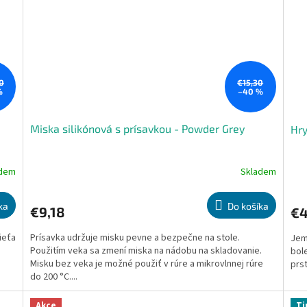
0
€15,30
%
–40 %
Miska silikónová s prísavkou - Powder Grey
Hry
adem
Skladem
Priemerné
Pri
hodnotenie
hod
produktu
pro
ka
Do košíka
€9,18
€4
je
je
5,0
5,0
ieťa
Prísavka udržuje misku pevne a bezpečne na stole.
Jem
z
z
Použitím veka sa zmení miska na nádobu na skladovanie.
bol
5
5
Misku bez veka je možné použiť v rúre a mikrovlnnej rúre
prs
hviezdičiek.
hvie
do 200 °C....
Akce
Ti