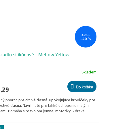
€7,15
–40 %
zadlo silikónové - Mellow Yellow
Skladem
emerné
notenie
duktu
Do košíka
,29
ný povrch pre citlivé ďasná. Upokojujúce hrbolčeky pre
estivé ďasná. Navrhnuté pre ľahké uchopenie malými
tami. Pomáha s rozvojom jemnej motoriky. Zdravá...
zdičiek.
p