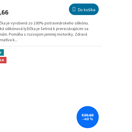
notenie
duktu
Do košíka
,66
ička je vyrobená zo 100% potravinárskeho silikónu.
á silikónová lyžička je šetrná k prerezávajúcim sa
nám. Pomáha s rozvojom jemnej motoriky. Zdravá
zdičiek.
rnatíva k...
p
ce
€30,60
–40 %