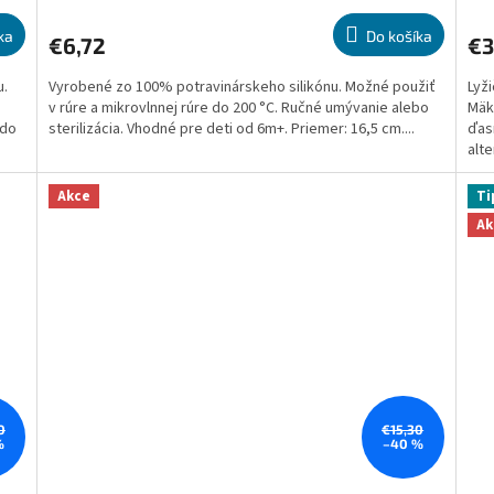
hodnotenie
hod
produktu
pro
ka
Do košíka
€6,72
€3
je
je
5,0
5,0
u.
Vyrobené zo 100% potravinárskeho silikónu. Možné použiť
Lyž
z
z
v rúre a mikrovlnnej rúre do 200 °C. Ručné umývanie alebo
Mäkk
5
5
 do
sterilizácia. Vhodné pre deti od 6m+. Priemer: 16,5 cm....
ďas
hviezdičiek.
hvie
alte
Akce
Ti
Ak
0
€15,30
%
–40 %