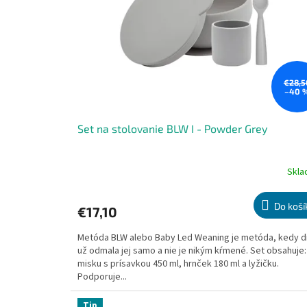
€28,5
–40 
Set na stolovanie BLW I - Powder Grey
Skl
Priemerné
hodnotenie
produktu
Do koší
€17,10
je
5,0
Metóda BLW alebo Baby Led Weaning je metóda, kedy d
z
už odmala jej samo a nie je nikým kŕmené. Set obsahuje:
5
misku s prísavkou 450 ml, hrnček 180 ml a lyžičku.
hviezdičiek.
Podporuje...
Tip