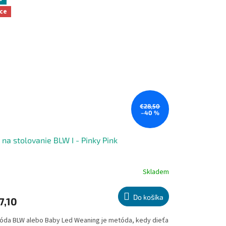
ce
€28,50
–40 %
 na stolovanie BLW I - Pinky Pink
Skladem
emerné
notenie
duktu
Do košíka
7,10
óda BLW alebo Baby Led Weaning je metóda, kedy dieťa