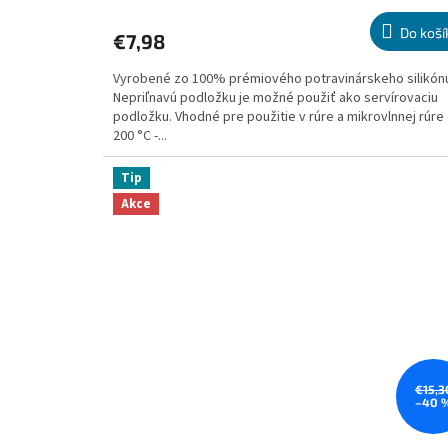
hodnotenie
produktu
Do koší
€7,98
je
5,0
Vyrobené zo 100% prémiového potravinárskeho silikón
z
Nepriľnavú podložku je možné použiť ako servírovaciu
5
podložku. Vhodné pre použitie v rúre a mikrovlnnej rúre
hviezdičiek.
200 °C -...
Tip
Akce
€15,3
–40 