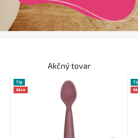
Akčný tovar
Tip
Ti
Akce
Ak