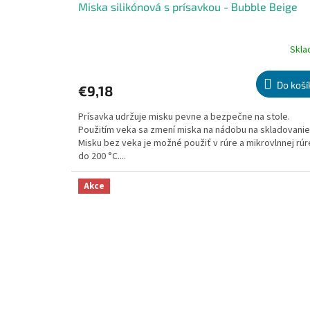
Miska silikónová s prísavkou - Bubble Beige
Skl
Priemerné
hodnotenie
produktu
Do koší
€9,18
je
5,0
Prísavka udržuje misku pevne a bezpečne na stole.
z
Použitím veka sa zmení miska na nádobu na skladovanie
5
Misku bez veka je možné použiť v rúre a mikrovlnnej rúr
hviezdičiek.
do 200 °C....
Akce