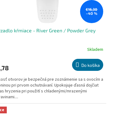
€16,30
–40 %
zadlo kŕmiace - River Green / Powder Grey
Skladem
emerné
notenie
duktu
Do košíka
,78
kosť otvorov je bezpečná pre zoznámenie sa s ovocím a
eninou pri prvom ochutnávaní. Upokojuje ďasná dojčiat
as hryzenia pri použití s chladenými/mrazenými
zdičiek.
avinami....
ce