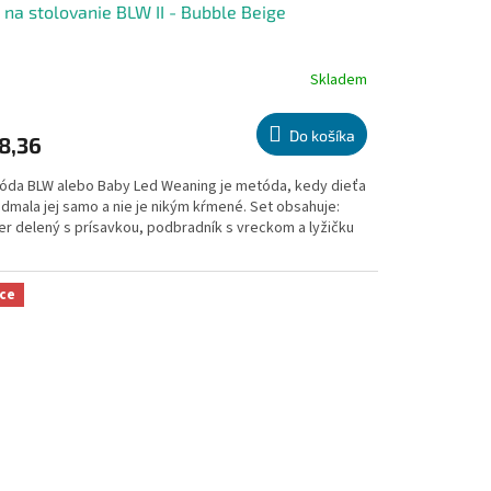
 na stolovanie BLW II - Bubble Beige
Skladem
emerné
notenie
duktu
Do košíka
8,36
óda BLW alebo Baby Led Weaning je metóda, kedy dieťa
dmala jej samo a nie je nikým kŕmené. Set obsahuje:
ier delený s prísavkou, podbradník s vreckom a lyžičku
zdičiek.
ce