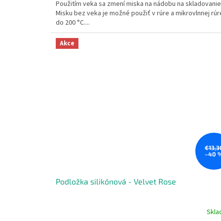
Použitím veka sa zmení miska na nádobu na skladovanie
5
Misku bez veka je možné použiť v rúre a mikrovlnnej rúr
hviezdičiek.
do 200 °C....
Akce
€13,3
–40 
Podložka silikónová - Velvet Rose
Skl
Priemerné