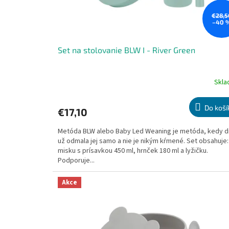
€28,5
–40 
Set na stolovanie BLW I - River Green
Skl
Priemerné
hodnotenie
produktu
Do koší
€17,10
je
5,0
Metóda BLW alebo Baby Led Weaning je metóda, kedy d
z
už odmala jej samo a nie je nikým kŕmené. Set obsahuje:
5
misku s prísavkou 450 ml, hrnček 180 ml a lyžičku.
hviezdičiek.
Podporuje...
Akce