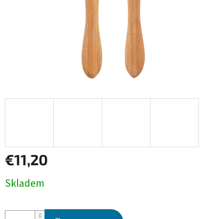
€11,20
Jednotková
Skladem
cena: