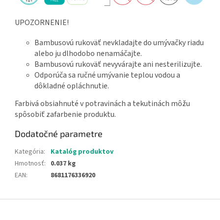
UPOZORNENIE!
Bambusovú rukoväť nevkladajte do umývačky riadu
alebo ju dlhodobo nenamáčajte.
Bambusovú rukoväť nevyvárajte ani nesterilizujte.
Odporúča sa ručné umývanie teplou vodou a
dôkladné opláchnutie.
Farbivá obsiahnuté v potravinách a tekutinách môžu
spôsobiť zafarbenie produktu.
Dodatočné parametre
Kategória
:
Katalóg produktov
Hmotnosť
:
0.037 kg
EAN
:
8681176336920
Z
á