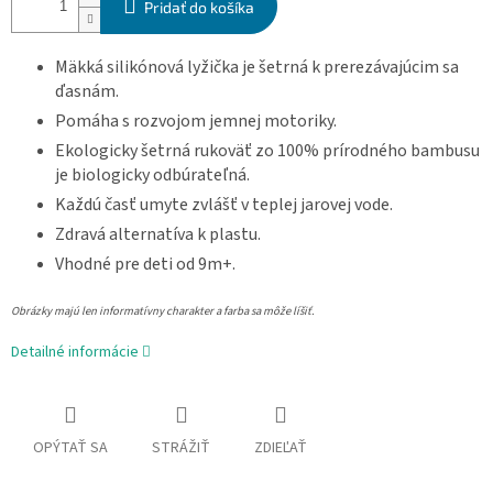
Pridať do košíka
Mäkká silikónová lyžička je šetrná k prerezávajúcim sa
ďasnám.
Pomáha s rozvojom jemnej motoriky.
Ekologicky šetrná rukoväť zo 100% prírodného bambusu
je biologicky odbúrateľná.
Každú časť umyte zvlášť v teplej jarovej vode.
Zdravá alternatíva k plastu.
Vhodné pre deti od 9m+.
Obrázky majú len informatívny charakter a farba sa môže líšiť.
Detailné informácie
OPÝTAŤ SA
STRÁŽIŤ
ZDIEĽAŤ