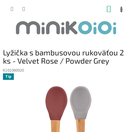
Prejsť
NÁKUP
na
obsah
KOŠÍK
Lyžička s bambusovou rukoväťou 2
ks - Velvet Rose / Powder Grey
K101060020
Tip