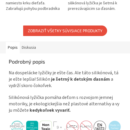
namiesto krku dieťaťa.
silikónová lyžička je šetrná k
Zabraňujú pohybu podbradníka
prerezávajúcim sa ďasnám.
okolo krku. Sú pre dieťa
Pomáha s rozvojom jemnej
pohodlné. Vodoodolný....
motoriky. Zdravá alternatíva k...
ZOBRAZIŤ VŠETKY SÚVISIACE PRODUKTY
Popis
Diskusia
Podrobný popis
Na dospelácke lyžičky je ešte čas. Ale táto silikónová, tá
je ešte lepšia! Silikón
je šetrný k detským ďasnám
a
vydrží skoro čokoľvek.
Silikónová lyžička pomáha deťom s rozvojom jemnej
motoriky, je ekologickejšia než plastové alternatívy a vy
ju môžete
kedykoľvek vyvariť.