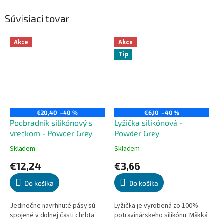
Súvisiaci tovar
Akce
Akce
Tip
€20,40
–40 %
€6,10
–40 %
Podbradník silikónový s
Lyžička silikónová -
vreckom - Powder Grey
Powder Grey
Skladem
Skladem
Priemerné
Priemerné
hodnotenie
hodnotenie
€12,24
€3,66
produktu
produktu
je
je
Do košíka
Do košíka
5,0
5,0
z
z
5
5
Jedinečne navrhnuté pásy sú
Lyžička je vyrobená zo 100%
hviezdičiek.
hviezdičiek.
spojené v dolnej časti chrbta
potravinárskeho silikónu. Mäkká