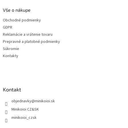
p
ä
Vše o nákupe
t
Obchodné podmienky
i
GDPR
e
Reklamácie a vrátenie tovaru
Prepravné a platobné podmienky
Súkromie
Kontakty
Kontakt
objednavky
@
minikoioi.sk
Minikoioi CZ&SK
minikoioi_czsk