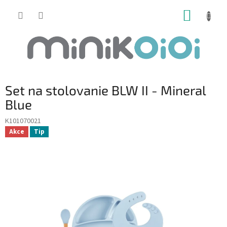
Prejsť
NÁKUP
na
obsah
KOŠÍK
Set na stolovanie BLW II - Mineral
Blue
K101070021
Akce
Tip