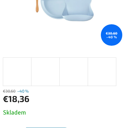
€30,60
–40 %
€30,60
–40 %
€18,36
Jednotková
Skladem
cena: