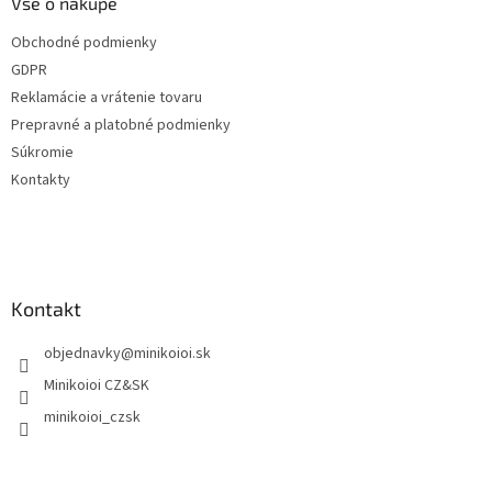
ä
Vše o nákupe
t
Obchodné podmienky
i
GDPR
e
Reklamácie a vrátenie tovaru
Prepravné a platobné podmienky
Súkromie
Kontakty
Kontakt
objednavky
@
minikoioi.sk
Minikoioi CZ&SK
minikoioi_czsk