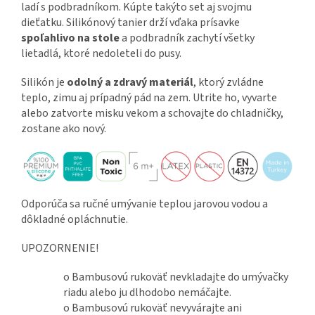
ladí s podbradníkom. Kúpte takýto set aj svojmu
dieťatku. Silikónový tanier drží vďaka prísavke
spoľahlivo na stole
a podbradník zachytí všetky
lietadlá, ktoré nedoleteli do pusy.
Silikón je
odolný a zdravý materiál
, ktorý zvládne
teplo, zimu aj prípadný pád na zem. Utrite ho, vyvarte
alebo zatvorte misku vekom a schovajte do chladničky,
zostane ako nový.
Odporúča sa ručné umývanie teplou jarovou vodou a
dôkladné opláchnutie.
UPOZORNENIE!
o Bambusovú rukoväť nevkladajte do umývačky
riadu alebo ju dlhodobo nemáčajte.
o Bambusovú rukoväť nevyvárajte ani