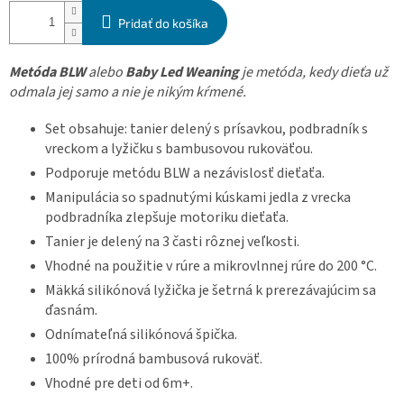
Pridať do košíka
Metóda BLW
alebo
Baby Led Weaning
je metóda, kedy dieťa už
odmala jej samo a nie je nikým kŕmené.
Set obsahuje: tanier delený s prísavkou, podbradník s
vreckom a lyžičku s bambusovou rukoväťou.
Podporuje metódu BLW a nezávislosť dieťaťa.
M
anipulácia so spadnutými kúskami jedla z vrecka
podbradníka zlepšuje motoriku dieťaťa.
Tanier je delený na 3 časti rôznej veľkosti.
Vhodné na použitie v rúre a mikrovlnnej rúre do 200 °C.
Mäkká silikónová lyžička je šetrná k prerezávajúcim sa
ďasnám.
Odnímateľná silikónová špička.
100% prírodná bambusová rukoväť.
Vhodné pre deti od 6m+.