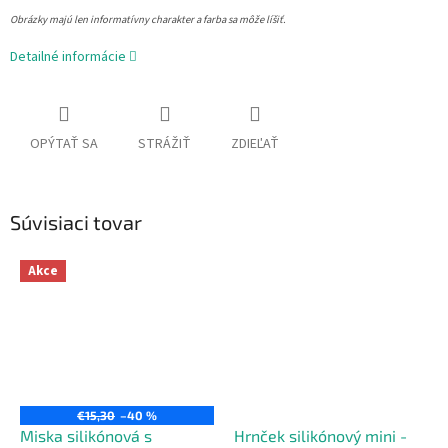
Obrázky majú len informatívny charakter a farba sa môže líšiť.
Detailné informácie
OPÝTAŤ SA
STRÁŽIŤ
ZDIEĽAŤ
Súvisiaci tovar
Akce
€15,30
–40 %
Miska silikónová s
Hrnček silikónový mini -