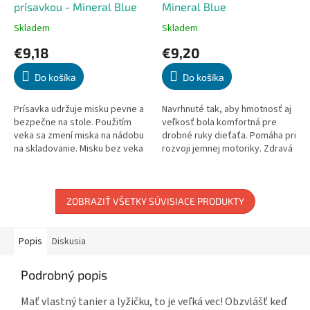
prísavkou - Mineral Blue
Mineral Blue
Skladem
Skladem
Priemerné
Priemerné
hodnotenie
hodnotenie
€9,18
€9,20
produktu
produktu
je
je
Do košíka
Do košíka
5,0
5,0
z
z
5
5
Prísavka udržuje misku pevne a
Navrhnuté tak, aby hmotnosť aj
hviezdičiek.
hviezdičiek.
bezpečne na stole. Použitím
veľkosť bola komfortná pre
veka sa zmení miska na nádobu
drobné ruky dieťaťa. Pomáha pri
na skladovanie. Misku bez veka
rozvoji jemnej motoriky. Zdravá
je možné použiť v rúre a
alternatíva k plastu. Vhodné do
mikrovlnnej rúre do 200 °C....
mikrovlnnej rúry....
ZOBRAZIŤ VŠETKY SÚVISIACE PRODUKTY
Popis
Diskusia
Podrobný popis
Mať vlastný tanier a lyžičku, to je veľká vec! Obzvlášť keď