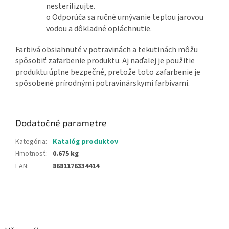
nesterilizujte.
o Odporúča sa ručné umývanie teplou jarovou
vodou a dôkladné opláchnutie.
Farbivá obsiahnuté v potravinách a tekutinách môžu
spôsobiť zafarbenie produktu. Aj naďalej je použitie
produktu úplne bezpečné, pretože toto zafarbenie je
spôsobené prírodnými potravinárskymi farbivami.
Dodatočné parametre
Kategória
:
Katalóg produktov
Hmotnosť
:
0.675 kg
EAN
:
8681176334414
Z
á
p