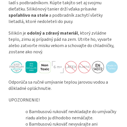
ladí s podbradníkom. Kúpte takýto set aj svojmu
dieťatku. Silikónový tanier drží vďaka prísavke
spoľahlivo na stole
a podbradník zachytí všetky
lietadlá, ktoré nedoleteli do pusy.
Silikón je
odolný a zdravý materiál
, ktorý zvládne
teplo, zimu aj prípadný pád na zem. Utrite ho, vyvarte
alebo zatvorte misku vekom a schovajte do chladničky,
zostane ako nový.
Odporúča sa ručné umývanie teplou jarovou vodou a
dôkladné opláchnutie.
UPOZORNENIE!
o Bambusovú rukoväť nevkladajte do umývačky
riadu alebo ju dlhodobo nemáčajte.
o Bambusovú rukoväť nevyvárajte ani