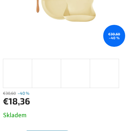
€30,60
–40 %
€30,60
–40 %
€18,36
Jednotková
Skladem
cena: