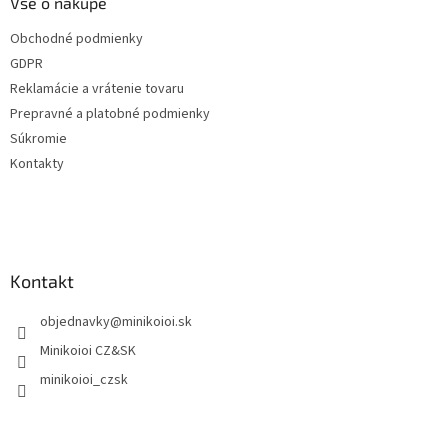
ä
Vše o nákupe
t
Obchodné podmienky
i
GDPR
e
Reklamácie a vrátenie tovaru
Prepravné a platobné podmienky
Súkromie
Kontakty
Kontakt
objednavky
@
minikoioi.sk
Minikoioi CZ&SK
minikoioi_czsk