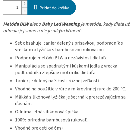
Pridať do košíka
Metóda BLW
alebo
Baby Led Weaning
je metóda, kedy dieťa už
odmala jej samo a nie je nikým kŕmené.
Set obsahuje: tanier delený s prísavkou, podbradník s
vreckom a lyžičku s bambusovou rukoväťou.
Podporuje metódu BLW a nezávislosť dieťaťa.
M
anipulácia so spadnutými kúskami jedla z vrecka
podbradníka zlepšuje motoriku dieťaťa.
Tanier je delený na 3 časti rôznej veľkosti.
Vhodné na použitie v rúre a mikrovlnnej rúre do 200 °C.
Mäkká silikónová lyžička je šetrná k prerezávajúcim sa
ďasnám.
Odnímateľná silikónová špička.
100% prírodná bambusová rukoväť.
Vhodné pre deti od 6m+.