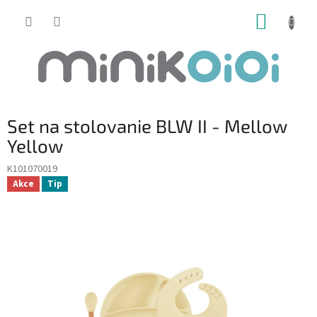
Prejsť
NÁKUP
na
obsah
KOŠÍK
Set na stolovanie BLW II - Mellow
Yellow
K101070019
Akce
Tip