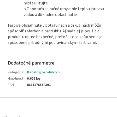
nesterilizujte.
o Odporúča sa ručné umývanie teplou jarovou
vodou a dôkladné opláchnutie.
Farbivá obsiahnuté v potravinách a tekutinách môžu
spôsobiť zafarbenie produktu. Aj naďalej je použitie
produktu úplne bezpečné, pretože toto zafarbenie je
spôsobené prírodnými potravinárskymi farbivami.
Dodatočné parametre
Kategória
:
Katalóg produktov
Hmotnosť
:
0.675 kg
EAN
:
8681176334391
Z
á
p