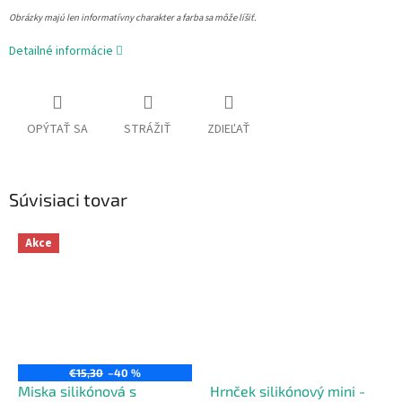
Obrázky majú len informatívny charakter a farba sa môže líšiť.
Detailné informácie
OPÝTAŤ SA
STRÁŽIŤ
ZDIEĽAŤ
Súvisiaci tovar
Akce
€15,30
–40 %
Miska silikónová s
Hrnček silikónový mini -