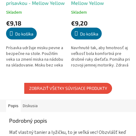
prísavkou - Mellow Yellow
Mellow Yellow
Skladem
Skladem
Priemerné
Priemerné
hodnotenie
hodnotenie
€9,18
€9,20
produktu
produktu
je
je
Do košíka
Do košíka
5,0
5,0
z
z
5
5
Prísavka udržuje misku pevne a
Navrhnuté tak, aby hmotnosť aj
hviezdičiek.
hviezdičiek.
bezpečne na stole. Použitím
veľkosť bola komfortná pre
veka sa zmení miska na nádobu
drobné ruky dieťaťa. Pomáha pri
na skladovanie. Misku bez veka
rozvoji jemnej motoriky. Zdravá
je možné použiť v rúre a
alternatíva k plastu. Vhodné do
mikrovlnnej rúre do 200 °C....
mikrovlnnej rúry....
ZOBRAZIŤ VŠETKY SÚVISIACE PRODUKTY
Popis
Diskusia
Podrobný popis
Mať vlastný tanier a lyžičku, to je veľká vec! Obzvlášť keď