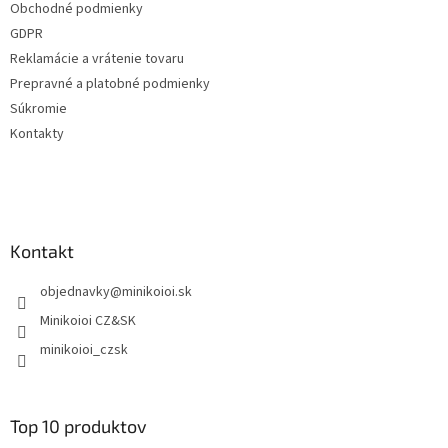
Obchodné podmienky
i
GDPR
e
Reklamácie a vrátenie tovaru
Prepravné a platobné podmienky
Súkromie
Kontakty
Kontakt
objednavky
@
minikoioi.sk
Minikoioi CZ&SK
minikoioi_czsk
Top 10 produktov