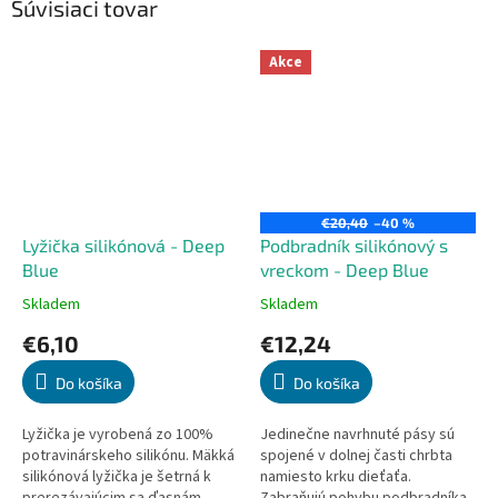
Súvisiaci tovar
Akce
€20,40
–40 %
Lyžička silikónová - Deep
Podbradník silikónový s
Blue
vreckom - Deep Blue
Skladem
Skladem
Priemerné
Priemerné
hodnotenie
hodnotenie
€6,10
€12,24
produktu
produktu
je
je
Do košíka
Do košíka
5,0
5,0
z
z
5
5
Lyžička je vyrobená zo 100%
Jedinečne navrhnuté pásy sú
hviezdičiek.
hviezdičiek.
potravinárskeho silikónu. Mäkká
spojené v dolnej časti chrbta
silikónová lyžička je šetrná k
namiesto krku dieťaťa.
prerezávajúcim sa ďasnám.
Zabraňujú pohybu podbradníka