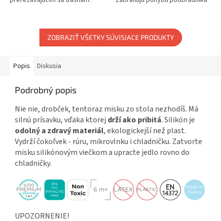
Pomáha s rozvojom jemnej
okolo krku. Sú pre dieťa
motoriky. Zdravá alternatíva k...
pohodlné. Vodoodolný....
ZOBRAZIŤ VŠETKY SÚVISIACE PRODUKTY
Popis
Diskusia
Podrobný popis
Nie nie, drobček, tentoraz misku zo stola nezhodíš. Má
silnú prísavku, vďaka ktorej
drží ako pribitá
. Silikón je
odolný a zdravý materiál
, ekologickejší než plast.
Vydrží čokoľvek - rúru, mikrovlnku i chladničku. Zatvorte
misku silikónovým viečkom a upracte jedlo rovno do
chladničky.
UPOZORNENIE!