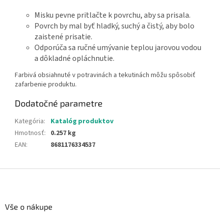
Misku pevne pritlačte k povrchu, aby sa prisala.
Povrch by mal byť hladký, suchý a čistý, aby bolo
zaistené prisatie.
Odporúča sa ručné umývanie teplou jarovou vodou
a dôkladné opláchnutie.
Farbivá obsiahnuté v potravinách a tekutinách môžu spôsobiť
zafarbenie produktu.
Dodatočné parametre
Kategória
:
Katalóg produktov
Hmotnosť
:
0.257 kg
EAN
:
8681176334537
Z
á
p
ä
Vše o nákupe
t