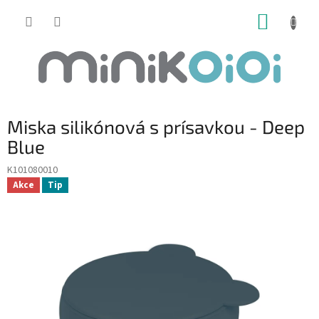
Prejsť
NÁKUP
na
obsah
KOŠÍK
Miska silikónová s prísavkou - Deep
Blue
K101080010
Akce
Tip