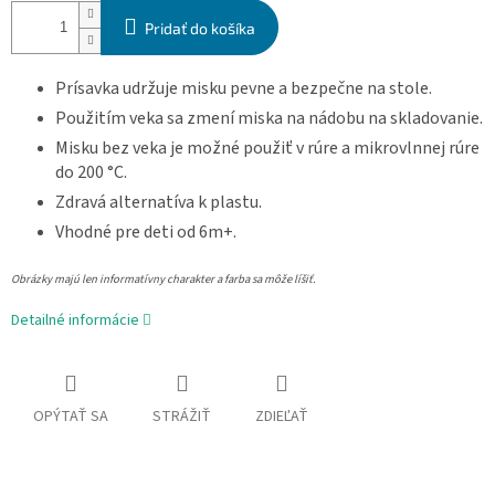
Pridať do košíka
Prísavka udržuje misku pevne a bezpečne na stole.
Použitím veka sa zmení miska na nádobu na skladovanie.
Misku bez veka je možné použiť v rúre a mikrovlnnej rúre
do 200 °C.
Zdravá alternatíva k plastu.
Vhodné pre deti od 6m+.
Obrázky majú len informatívny charakter a farba sa môže líšiť.
Detailné informácie
OPÝTAŤ SA
STRÁŽIŤ
ZDIEĽAŤ