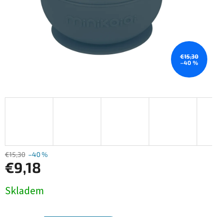
€15,30
–40 %
€15,30
–40 %
€9,18
Jednotková
Skladem
cena: