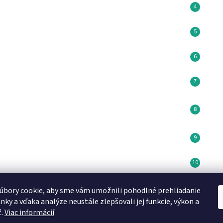
úbory cookie, aby sme vám umožnili pohodlné prehliadanie
Minikoioi CZ
DN FORMED Brno s.r.o
Medela SK
nky a vďaka analýze neustále zlepšovali jej funkcie, výkon a
ť.
Viac informácií