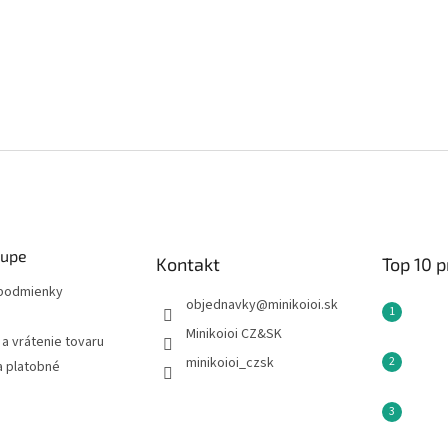
kupe
Kontakt
Top 10 
podmienky
objednavky
@
minikoioi.sk
Minikoioi CZ&SK
a vrátenie tovaru
minikoioi_czsk
a platobné