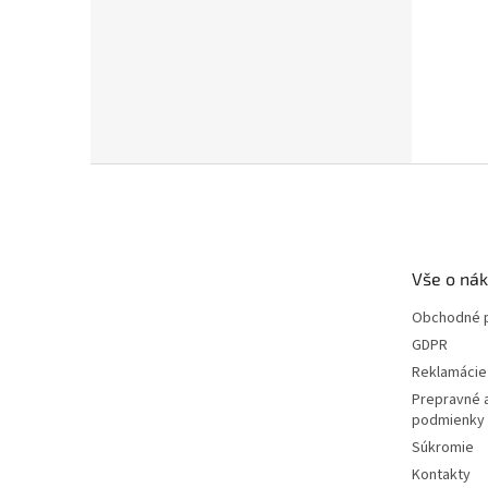
Z
á
p
ä
t
Vše o ná
i
e
Obchodné 
GDPR
Reklamácie 
Prepravné 
podmienky
Súkromie
Kontakty