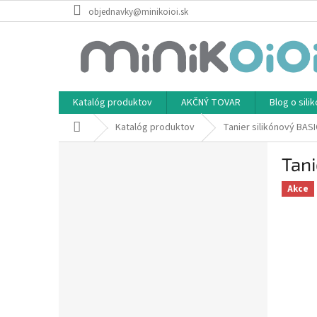
Prejsť
objednavky@minikoioi.sk
na
obsah
Katalóg produktov
AKČNÝ TOVAR
Blog o sil
Domov
Katalóg produktov
Tanier silikónový BASI
B
Tani
o
č
Akce
n
ý
p
a
n
e
l