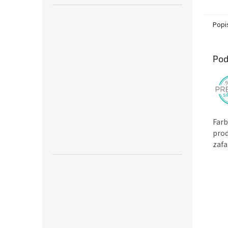
v rúre
°C -...
Popi
Pod
Farb
prod
zafa