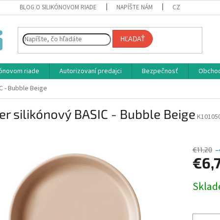
BLOG O SILIKÓNOVOM RIADE
NAPÍŠTE NÁM
CZ
HĽADAŤ
ikónovom riade
Autorizovaní predajci
Bezpečnosť
Obcho
C - Bubble Beige
er silikónový BASIC - Bubble Beige
K10105
€11,20
–
€6,
Jednotk
Skla
cena: