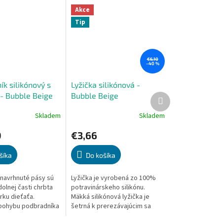
Akce
Tip
€6,10
–40 %
k silikónový s
Lyžička silikónová -
- Bubble Beige
Bubble Beige
Ďalší
produkt
Skladem
Skladem
Priemerné
e
hodnotenie
0
€3,66
produktu
je
5,0
šíka
Do košíka
z
5
navrhnuté pásy sú
Lyžička je vyrobená zo 100%
.
hviezdičiek.
olnej časti chrbta
potravinárskeho silikónu.
rku dieťaťa.
Mäkká silikónová lyžička je
pohybu podbradníka
šetrná k prerezávajúcim sa
 Sú pre dieťa
ďasnám. Pomáha s rozvojom