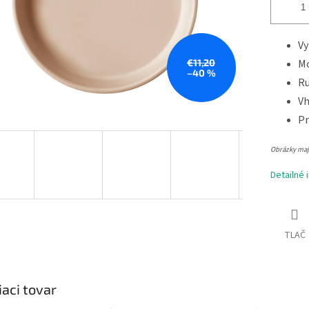
Vy
€11,20
Mo
–40 %
Ru
Vh
Pr
Obrázky majú
Detailné 
TLAČ
iaci tovar