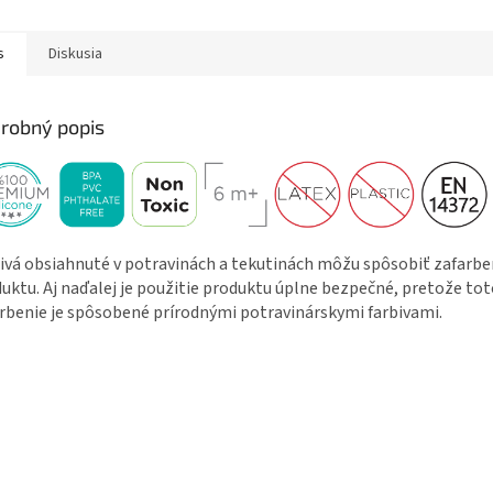
 a mikrovlnnej rúre do 200
Vhodné do mikrovlnnej rúry....
pohodlné. 
s
Diskusia
robný popis
ivá obsiahnuté v potravinách a tekutinách môžu spôsobiť zafarbe
uktu. Aj naďalej je použitie produktu úplne bezpečné, pretože to
rbenie je spôsobené prírodnými potravinárskymi farbivami.