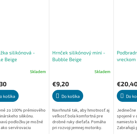
žka silikónová -
Hrnček silikónový mini -
Podbradní
e Beige
Bubble Beige
vreckom 
Skladem
Skladem
erné
Priemerné
Priemerné
tenie
hodnotenie
hodnoteni
,30
€9,20
€20,4
ktu
produktu
produktu
je
je
5,0
5,0
o košíka
Do košíka
Do ko
z
z
5
5
ené zo 100% prémiového
Navrhnuté tak, aby hmotnosť aj
Jedinečne 
ičiek.
hviezdičiek.
hviezdičiek
inárskeho silikónu.
veľkosť bola komfortná pre
spojené v d
navú podložku je možné
drobné ruky dieťaťa. Pomáha
namiesto k
 ako servírovaciu
pri rozvoji jemnej motoriky.
Zabraňujú 
ku. Vhodné pre použitie
Zdravá alternatíva k plastu.
okolo krku.