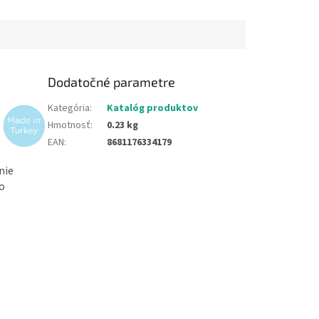
Vodoodolný....
jemnej motoriky. Zdravá
alternatíva k...
Dodatočné parametre
Kategória
:
Katalóg produktov
Hmotnosť
:
0.23 kg
EAN
:
8681176334179
nie
to