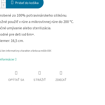
Pridať do košíka
robené zo 100% potravinárskeho silikónu.
žné použiť v rúre a mikrovlnnej rúre do 200 °C.
čné umývanie alebo sterilizácia.
odné pre deti od 6m+.
iemer: 16,5 cm.
 len informatívny charakter a farba sa môže líšiť.
informácie
OPÝTAŤ SA
STRÁŽIŤ
ZDIEĽAŤ