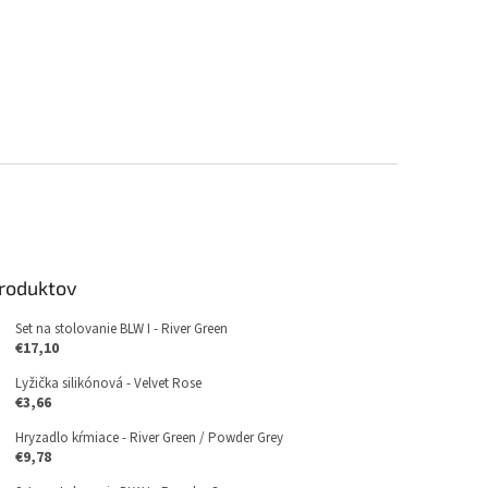
produktov
Set na stolovanie BLW I - River Green
€17,10
Lyžička silikónová - Velvet Rose
€3,66
Hryzadlo kŕmiace - River Green / Powder Grey
€9,78