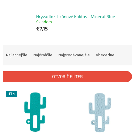
Hryzadlo silikónové Kaktus - Mineral Blue
Skladem
€7,15
R
a
Najlacnejšie
Najdrahšie
Najpredávanejšie
Abecedne
d
e
n
OTVORIŤ FILTER
i
e
V
p
Tip
ý
r
p
o
i
d
s
u
p
k
r
t