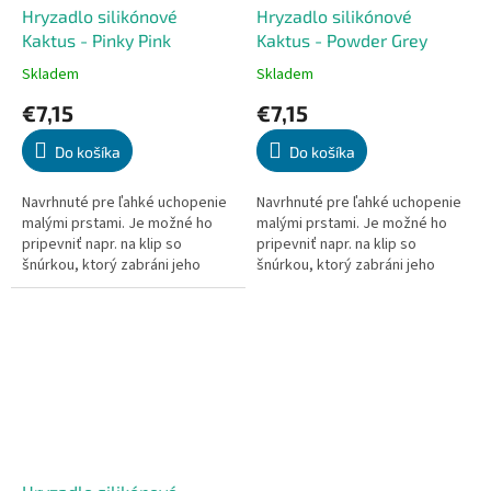
Hryzadlo silikónové
Hryzadlo silikónové
Kaktus - Pinky Pink
Kaktus - Powder Grey
Skladem
Skladem
Priemerné
Priemerné
hodnotenie
hodnotenie
€7,15
€7,15
produktu
produktu
je
je
Do košíka
Do košíka
5,0
5,0
z
z
5
5
Navrhnuté pre ľahké uchopenie
Navrhnuté pre ľahké uchopenie
hviezdičiek.
hviezdičiek.
malými prstami. Je možné ho
malými prstami. Je možné ho
pripevniť napr. na klip so
pripevniť napr. na klip so
šnúrkou, ktorý zabráni jeho
šnúrkou, ktorý zabráni jeho
strate. Pomáha s rozvojom
strate. Pomáha s rozvojom
jemnej motoriky. Zdravá...
jemnej motoriky. Zdravá...