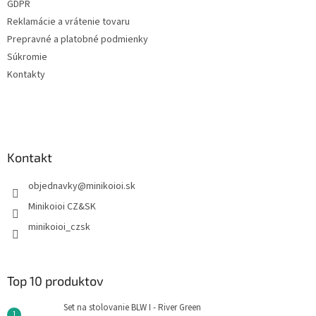
GDPR
p
e
r
Reklamácie a vrátenie tovaru
v
Prepravné a platobné podmienky
k
Súkromie
y
v
Kontakty
ý
p
i
s
u
Kontakt
objednavky
@
minikoioi.sk
Minikoioi CZ&SK
minikoioi_czsk
Top 10 produktov
Set na stolovanie BLW I - River Green