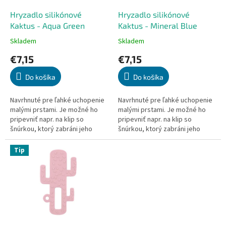
o
o
d
Hryzadlo silikónové
Hryzadlo silikónové
v
u
Kaktus - Aqua Green
Kaktus - Mineral Blue
k
Skladem
Skladem
Priemerné
Priemerné
t
hodnotenie
hodnotenie
€7,15
€7,15
o
produktu
produktu
v
je
je
Do košíka
Do košíka
5,0
5,0
z
z
5
5
Navrhnuté pre ľahké uchopenie
Navrhnuté pre ľahké uchopenie
hviezdičiek.
hviezdičiek.
malými prstami. Je možné ho
malými prstami. Je možné ho
pripevniť napr. na klip so
pripevniť napr. na klip so
šnúrkou, ktorý zabráni jeho
šnúrkou, ktorý zabráni jeho
strate. Pomáha s rozvojom
strate. Pomáha s rozvojom
jemnej motoriky. Zdravá
jemnej motoriky. Zdravá...
Tip
alternatíva...