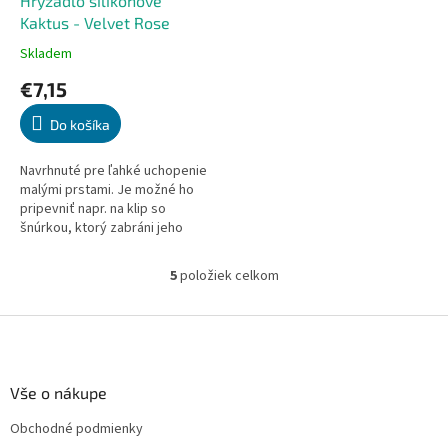
Hryzadlo silikónové
Kaktus - Velvet Rose
Skladem
Priemerné
hodnotenie
€7,15
produktu
je
Do košíka
5,0
z
5
Navrhnuté pre ľahké uchopenie
hviezdičiek.
malými prstami. Je možné ho
pripevniť napr. na klip so
šnúrkou, ktorý zabráni jeho
strate. Pomáha s rozvojom
jemnej motoriky. Zdravá...
5
položiek celkom
O
v
l
Z
á
á
d
p
a
ä
Vše o nákupe
c
t
i
Obchodné podmienky
i
e