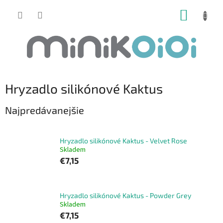
Prejsť
NÁKUP
na
obsah
KOŠÍK
Hryzadlo silikónové Kaktus
Najpredávanejšie
Hryzadlo silikónové Kaktus - Velvet Rose
Skladem
€7,15
Hryzadlo silikónové Kaktus - Powder Grey
Skladem
€7,15