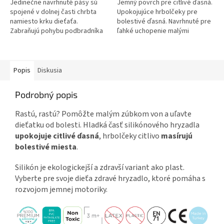
5
5
Jedinečne navrhnuté pásy sú
Jemný povrch pre citlivé ďasná.
hviezdičiek.
hviezdičiek.
spojené v dolnej časti chrbta
Upokojujúce hrbolčeky pre
namiesto krku dieťaťa.
bolestivé ďasná. Navrhnuté pre
Zabraňujú pohybu podbradníka
ľahké uchopenie malými
okolo krku. Sú pre dieťa
prstami. Pomáha s rozvojom
pohodlné. Vodoodolný....
jemnej motoriky. Zdravá...
Popis
Diskusia
Podrobný popis
Rastú, rastú? Pomôžte malým zúbkom von a uľavte
dieťatku od bolesti. Hladká časť silikónového hryzadla
upokojuje citlivé ďasná
, hrbolčeky citlivo
masírujú
bolestivé miesta
.
Silikón je ekologickejší a zdravší variant ako plast.
Vyberte pre svoje dieťa zdravé hryzadlo, ktoré pomáha s
rozvojom jemnej motoriky.