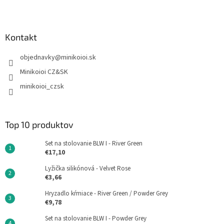
Kontakt
objednavky
@
minikoioi.sk
Minikoioi CZ&SK
minikoioi_czsk
Top 10 produktov
Set na stolovanie BLW I - River Green
€17,10
Lyžička silikónová - Velvet Rose
€3,66
Hryzadlo kŕmiace - River Green / Powder Grey
€9,78
Set na stolovanie BLW I - Powder Grey