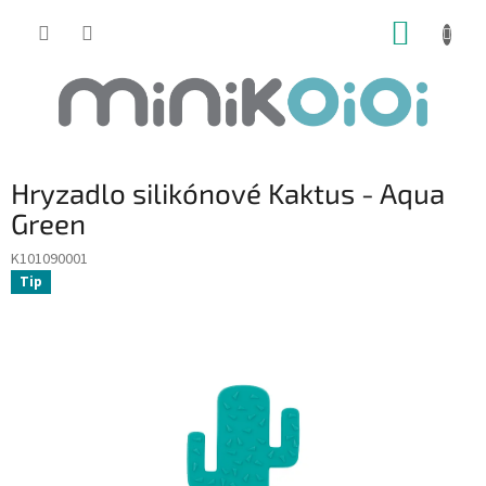
Prejsť
NÁKUP
na
obsah
KOŠÍK
Hryzadlo silikónové Kaktus - Aqua
Green
K101090001
Tip