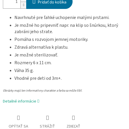
Pridať do košíka
Navrhnuté pre ľahké uchopenie malými prstami.
Je možné ho pripevniť napr. na klip so šnúrkou, ktorý
zabráni jeho strate.
Pomáha s rozvojom jemnej motoriky.
Zdravá alternatíva k plastu.
Je možné sterilizovať.
Rozmery 6 x 11 cm.
Váha 35 g.
Vhodné pre deti od 3m+.
Obrázky majú len informatívny charakter a farba sa môže líšiť.
Detailné informácie
OPÝTAŤ SA
STRÁŽIŤ
ZDIEĽAŤ