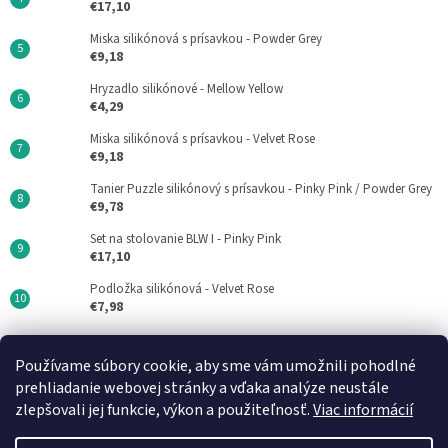
€17,10
Miska silikónová s prísavkou - Powder Grey
€9,18
Hryzadlo silikónové - Mellow Yellow
€4,29
Miska silikónová s prísavkou - Velvet Rose
€9,18
Tanier Puzzle silikónový s prísavkou - Pinky Pink / Powder Grey
€9,78
Set na stolovanie BLW I - Pinky Pink
€17,10
Podložka silikónová - Velvet Rose
€7,98
Používame súbory cookie, aby sme vám umožnili pohodlné
Minikoioi CZ
DN FORMED Brno s.r.o
Medela SK
prehliadanie webovej stránky a vďaka analýze neustále
zlepšovali jej funkcie, výkon a použiteľnosť.
Viac informácií