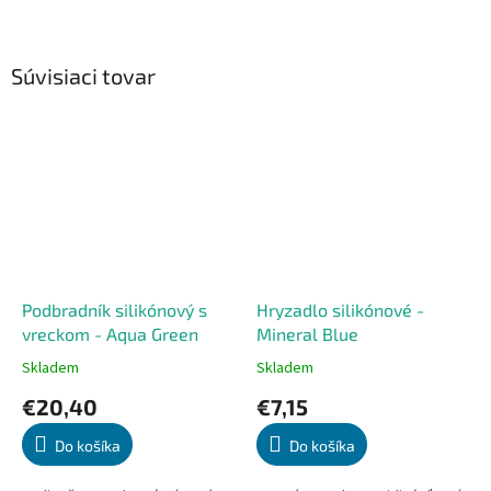
Súvisiaci tovar
Podbradník silikónový s
Hryzadlo silikónové -
vreckom - Aqua Green
Mineral Blue
Skladem
Skladem
Priemerné
Priemerné
hodnotenie
hodnotenie
€20,40
€7,15
produktu
produktu
je
je
Do košíka
Do košíka
5,0
5,0
z
z