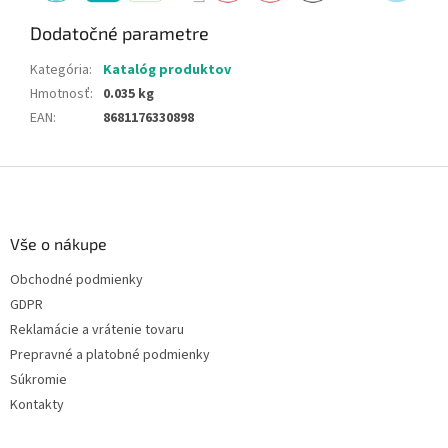
Dodatočné parametre
Kategória
:
Katalóg produktov
Hmotnosť
:
0.035 kg
EAN
:
8681176330898
Z
á
p
ä
Vše o nákupe
t
Obchodné podmienky
i
GDPR
e
Reklamácie a vrátenie tovaru
Prepravné a platobné podmienky
Súkromie
Kontakty