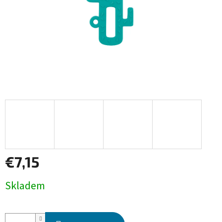
€7,15
Jednotková
Skladem
cena: