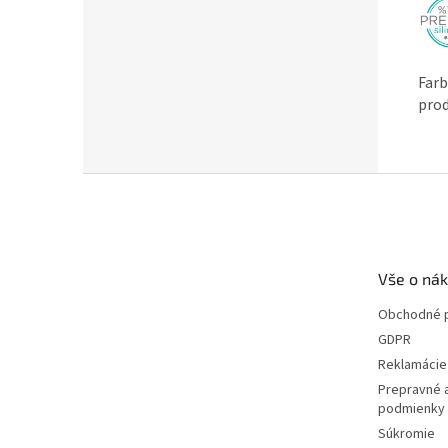
Farb
prod
Z
á
p
ä
t
Vše o ná
i
e
Obchodné 
GDPR
Reklamácie 
Prepravné 
podmienky
Súkromie