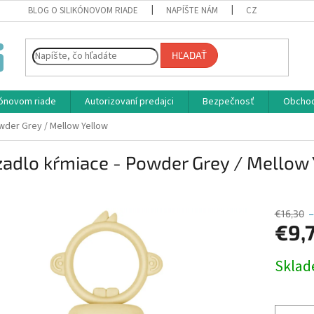
BLOG O SILIKÓNOVOM RIADE
NAPÍŠTE NÁM
CZ
HĽADAŤ
ikónovom riade
Autorizovaní predajci
Bezpečnosť
Obcho
wder Grey / Mellow Yellow
adlo kŕmiace - Powder Grey / Mellow
€16,30
€9,
Jednotk
Skla
cena: