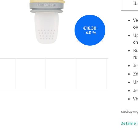
Ve
ov
€16,30
–40 %
Up
ch
Ru
ru
Je
Zd
Um
Je
Vh
Obrázky majú
Detailné 