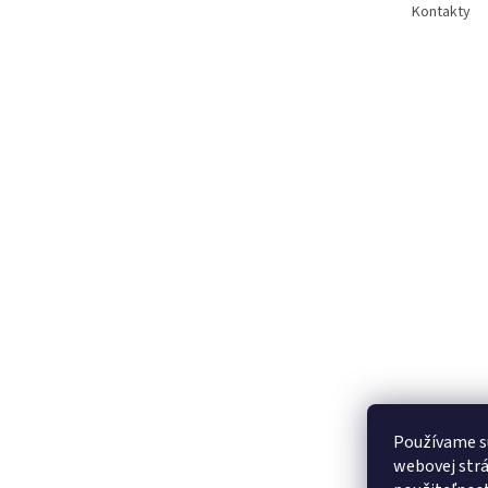
Kontakty
Používame s
webovej strá