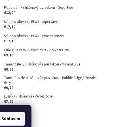
Podbradník silikónový s vreckom - Deep Blue
€12,24
Set na stolovanie BLW I - Aqua Green
€17,10
Set na stolovanie BLW I - Woody Brown
€17,10
Pitie + Desiata - Velvet Rose / Powder Grey
€9,18
Tanier delený silikónový s prísavkou - Mineral Blue
€8,58
Tanier Puzzle silikónový s prísavkou - Bubble Beige / Powder
Grey
€9,78
Lyžička silikónová - Velvet Rose
€3,66
Súhlasím