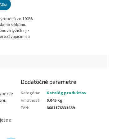
šíka
 vyrobená zo 100%
.
keho silikónu.
ónová lyžička je
rerezávajúcim sa
omáha s rozvojom
oriky. Zdravá
k...
Dodatočné parametre
Kategória
:
Katalóg produktov
yberte
ivou
Hmotnosť
:
0.045 kg
EAN
:
8681176331659
jete a