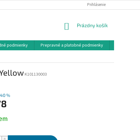
Prihlásenie
NÁKUPNÝ
Prázdny košík
KOŠÍK
dné podmienky
Prepravné a platobné podmienky
Návody
 Yellow
K101130003
–40 %
78
ová
dem