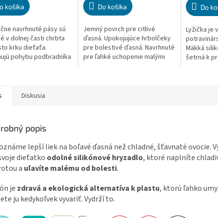
5,0
5,0
o košíka
Do košíka
Do ko
z
z
5
5
čne navrhnuté pásy sú
Jemný povrch pre citlivé
Lyžička je
ičiek.
hviezdičiek.
hviezdičiek
é v dolnej časti chrbta
ďasná. Upokojujúce hrbolčeky
potravinárs
to krku dieťaťa.
pre bolestivé ďasná. Navrhnuté
Mäkká silik
ujú pohybu podbradníka
pre ľahké uchopenie malými
šetrná k p
krku. Sú pre dieťa
prstami. Pomáha s rozvojom
ďasnám. P
né. Vodoodolný....
jemnej motoriky. Zdravá...
jemnej mot
alternatíva 
s
Diskusia
robný popis
známe lepší liek na boľavé ďasná než chladné, šťavnaté ovocie. V
svoje dieťatko
odolné silikónové hryzadlo
, ktoré naplníte chlad
rotou a
uľavíte malému od bolesti
.
kón je
zdravá a ekologická alternatíva k plastu
, ktorú ľahko umy
te ju kedykoľvek vyvariť. Vydrží to.