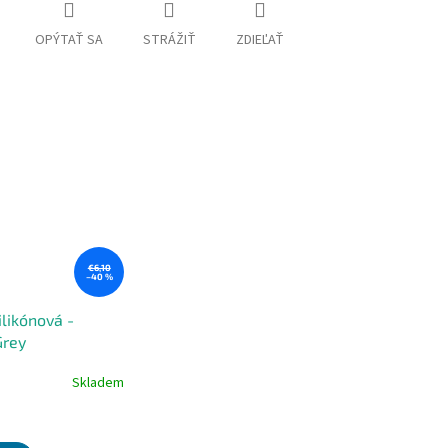
OPÝTAŤ SA
STRÁŽIŤ
ZDIEĽAŤ
€6,10
–40 %
ilikónová -
Grey
Skladem
e