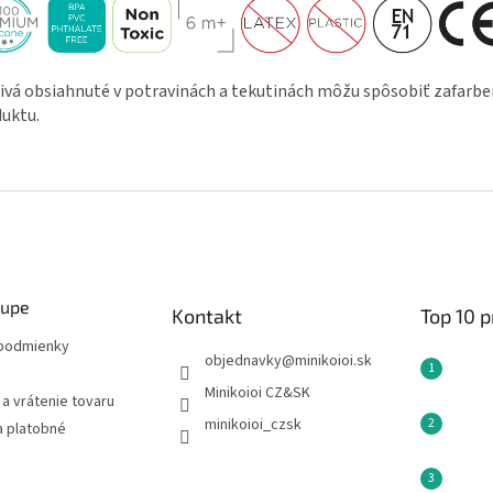
ivá obsiahnuté v potravinách a tekutinách môžu spôsobiť zafarbe
uktu.
kupe
Kontakt
Top 10 
podmienky
objednavky
@
minikoioi.sk
Minikoioi CZ&SK
a vrátenie tovaru
minikoioi_czsk
a platobné