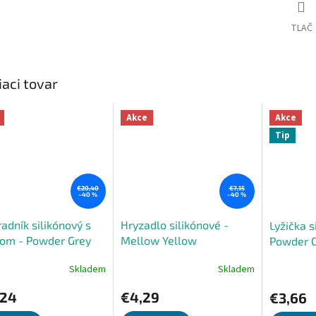
TLAČ
iaci tovar
Akce
Akce
Tip
€20,40
€7,15
–40 %
–40 %
adník silikónový s
Hryzadlo silikónové -
Lyžička s
kom - Powder Grey
Mellow Yellow
Powder 
Skladem
Skladem
erné
Priemerné
Priemerné
tenie
hodnotenie
hodnoteni
,24
€4,29
€3,66
ktu
produktu
produktu
je
je