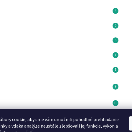
úbory cookie, aby sme vám umožnili pohodlné prehliadanie
Minikoioi CZ
DN FORMED Brno s.r.o
Medela SK
nky a vďaka analýze neustále zlepšovali jej funkcie, výkon a