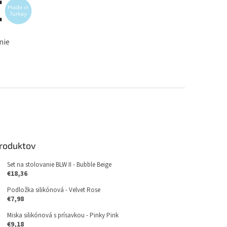
nie
produktov
Set na stolovanie BLW II - Bubble Beige
€18,36
Podložka silikónová - Velvet Rose
€7,98
Miska silikónová s prísavkou - Pinky Pink
€9,18