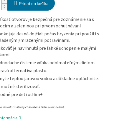
Pridať do košíka
ľkosť otvorov je bezpečná pre zoznámenie sa s
ocím a zeleninou pri prvom ochutnávaní.
okojuje ďasná dojčiat počas hryzenia pri použití s
ladenými/mrazenými potravinami.
koväť je navrhnutá pre ľahké uchopenie malými
kami.
dnoduché čistenie vďaka odnímateľným dielom.
ravá alternatíva plastu.
yte teplou jarovou vodou a dôkladne opláchnite.
 možné sterilizovať.
odné pre deti od 6m+.
 len informatívny charakter a farba sa môže líšiť.
informácie