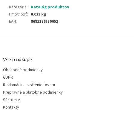
Kategória
:
Katalóg produktov
Hmotnosť
:
0.033 kg
EAN
:
8681176330652
Z
á
p
ä
Vše o nákupe
t
Obchodné podmienky
i
GDPR
e
Reklamácie a vrátenie tovaru
Prepravné a platobné podmienky
Súkromie
Kontakty