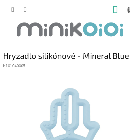
Prejsť
NÁKUP
na
obsah
KOŠÍK
Hryzadlo silikónové - Mineral Blue
K101040005