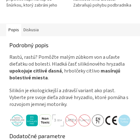
šnúrkou, ktorý zabráni jeho
Zabraňujú pohybu podbradníka
strate. Pomáha s rozvojom
okolo krku. Sú pre dieťa
jemnej motoriky. Zdravá
pohodlné. Vodoodolný....
alternatíva...
Popis
Diskusia
Podrobný popis
Rastú, rastú? Pomôžte malým zúbkom von a uľavte
dieťatku od bolesti. Hladká časť silikónového hryzadla
upokojuje citlivé ďasná
, hrbolčeky citlivo
masírujú
bolestivé miesta
.
Silikón je ekologickejší a zdravší variant ako plast.
Vyberte pre svoje dieťa zdravé hryzadlo, ktoré pomáha s
rozvojom jemnej motoriky.
Dodatočné parametre