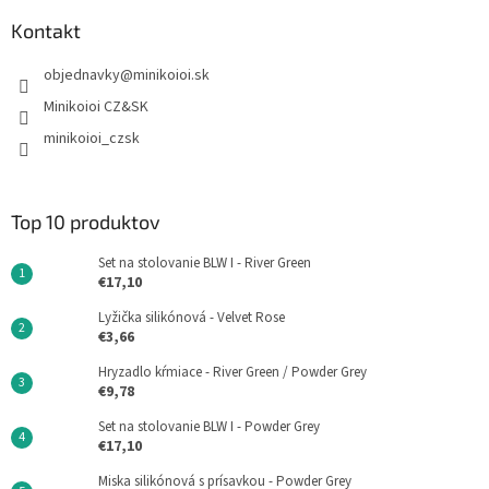
Kontakt
objednavky
@
minikoioi.sk
Minikoioi CZ&SK
minikoioi_czsk
Top 10 produktov
Set na stolovanie BLW I - River Green
€17,10
Lyžička silikónová - Velvet Rose
€3,66
Hryzadlo kŕmiace - River Green / Powder Grey
€9,78
Set na stolovanie BLW I - Powder Grey
€17,10
Miska silikónová s prísavkou - Powder Grey