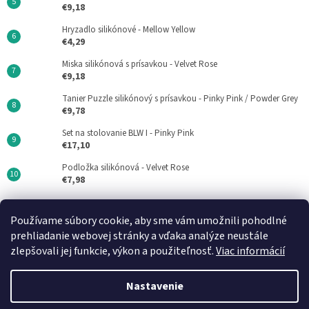
€9,18
Hryzadlo silikónové - Mellow Yellow
€4,29
Miska silikónová s prísavkou - Velvet Rose
€9,18
Tanier Puzzle silikónový s prísavkou - Pinky Pink / Powder Grey
€9,78
Set na stolovanie BLW I - Pinky Pink
€17,10
Podložka silikónová - Velvet Rose
€7,98
Používame súbory cookie, aby sme vám umožnili pohodlné
Minikoioi CZ
DN FORMED Brno s.r.o
Medela SK
prehliadanie webovej stránky a vďaka analýze neustále
zlepšovali jej funkcie, výkon a použiteľnosť.
Viac informácií
Nastavenie
Vytvoril Shoptet