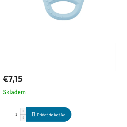
€7,15
Jednotková
Skladem
cena:
Pridať do košíka