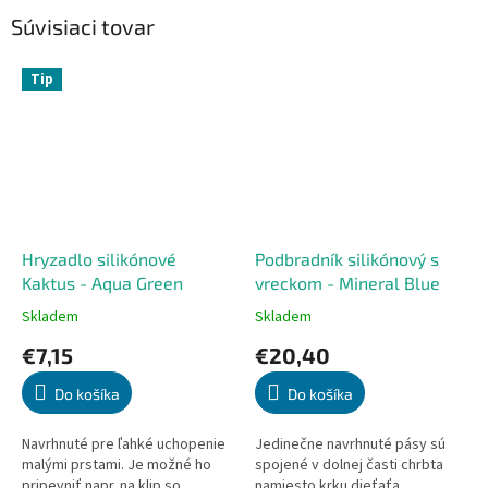
Súvisiaci tovar
Tip
Hryzadlo silikónové
Podbradník silikónový s
Kaktus - Aqua Green
vreckom - Mineral Blue
Skladem
Skladem
Priemerné
Priemerné
hodnotenie
hodnotenie
€7,15
€20,40
produktu
produktu
je
je
Do košíka
Do košíka
5,0
5,0
z
z
5
5
Navrhnuté pre ľahké uchopenie
Jedinečne navrhnuté pásy sú
hviezdičiek.
hviezdičiek.
malými prstami. Je možné ho
spojené v dolnej časti chrbta
pripevniť napr. na klip so
namiesto krku dieťaťa.