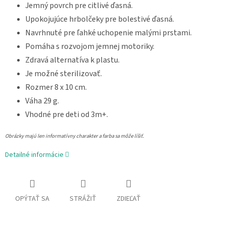
Jemný povrch pre citlivé ďasná.
Upokojujúce hrbolčeky pre bolestivé ďasná.
Navrhnuté pre ľahké uchopenie malými prstami.
Pomáha s rozvojom jemnej motoriky.
Zdravá alternatíva k plastu.
Je možné sterilizovať.
Rozmer 8 x 10 cm.
Váha 29 g.
Vhodné pre deti od 3m+.
Obrázky majú len informatívny charakter a farba sa môže líšiť.
Detailné informácie
OPÝTAŤ SA
STRÁŽIŤ
ZDIEĽAŤ