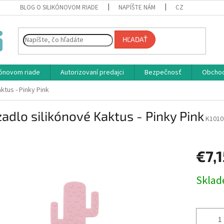
BLOG O SILIKÓNOVOM RIADE
NAPÍŠTE NÁM
CZ
HĽADAŤ
ikónovom riade
Autorizovaní predajci
Bezpečnosť
Obcho
ktus - Pinky Pink
adlo silikónové Kaktus - Pinky Pink
K1010
€7,1
Jednotk
Skla
cena: