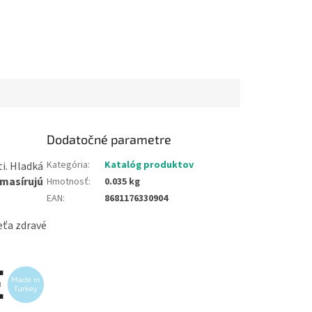
Dodatočné parametre
Kategória
:
Katalóg produktov
i. Hladká
masírujú
Hmotnosť
:
0.035 kg
EAN
:
8681176330904
ieťa zdravé