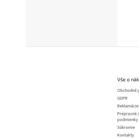
Z
á
p
ä
t
Vše o ná
i
e
Obchodné 
GDPR
Reklamácie 
Prepravné 
podmienky
Súkromie
Kontakty