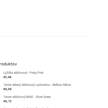
produktov
Lyžička silikónová - Pinky Pink
€3,66
Tanier delený silikónový s prísavkou - Mellow Yellow
€8,58
Tanier silikónový BASIC - River Green
€6,72