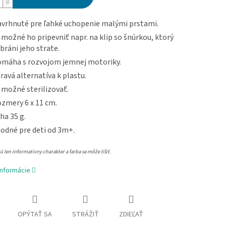
vrhnuté pre ľahké uchopenie malými prstami.
 možné ho pripevniť napr. na klip so šnúrkou, ktorý
bráni jeho strate.
máha s rozvojom jemnej motoriky.
ravá alternatíva k plastu.
 možné sterilizovať.
zmery 6 x 11 cm.
ha 35 g.
odné pre deti od 3m+.
 len informatívny charakter a farba sa môže líšiť.
informácie
OPÝTAŤ SA
STRÁŽIŤ
ZDIEĽAŤ