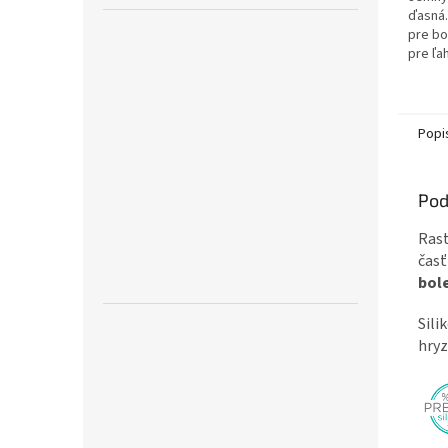
hviezd
ďasná.
pre bo
pre ľa
prstam
jemnej
Popi
Pod
Rast
časť
bol
Sili
hryz