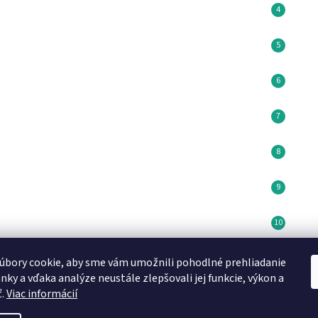
úbory cookie, aby sme vám umožnili pohodlné prehliadanie
Minikoioi CZ
DN FORMED Brno s.r.o
Medela SK
nky a vďaka analýze neustále zlepšovali jej funkcie, výkon a
ť.
Viac informácií