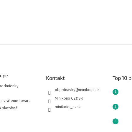
kupe
Kontakt
Top 10 
podmienky
objednavky
@
minikoioi.sk
Minikoioi CZ&SK
a vrátenie tovaru
minikoioi_czsk
a platobné