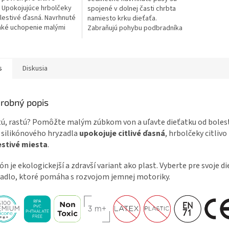
ičiek.
hviezdičiek.
 Upokojujúce hrbolčeky
spojené v dolnej časti chrbta
lestivé ďasná. Navrhnuté
namiesto krku dieťaťa.
hké uchopenie malými
Zabraňujú pohybu podbradníka
i. Pomáha s rozvojom
okolo krku. Sú pre dieťa
 motoriky. Zdravá...
pohodlné. Vodoodolný....
s
Diskusia
robný popis
ú, rastú? Pomôžte malým zúbkom von a uľavte dieťatku od bolest
 silikónového hryzadla
upokojuje citlivé ďasná
, hrbolčeky citlivo
estivé miesta
.
kón je ekologickejší a zdravší variant ako plast. Vyberte pre svoje d
adlo, ktoré pomáha s rozvojom jemnej motoriky.