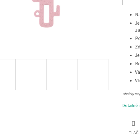
Na
Je
za
Po
Zd
Je
Ro
Vá
Vh
Obrázky majú
Detailné 
TLAČ