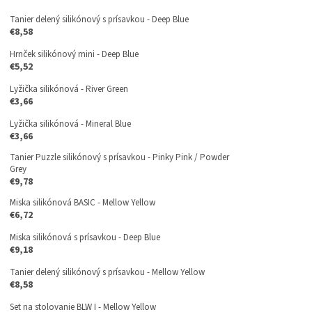
Tanier delený silikónový s prísavkou - Deep Blue
€8,58
Hrnček silikónový mini - Deep Blue
€5,52
Lyžička silikónová - River Green
€3,66
Lyžička silikónová - Mineral Blue
€3,66
Tanier Puzzle silikónový s prísavkou - Pinky Pink / Powder
Grey
€9,78
Miska silikónová BASIC - Mellow Yellow
€6,72
Miska silikónová s prísavkou - Deep Blue
€9,18
Tanier delený silikónový s prísavkou - Mellow Yellow
€8,58
Set na stolovanie BLW I - Mellow Yellow