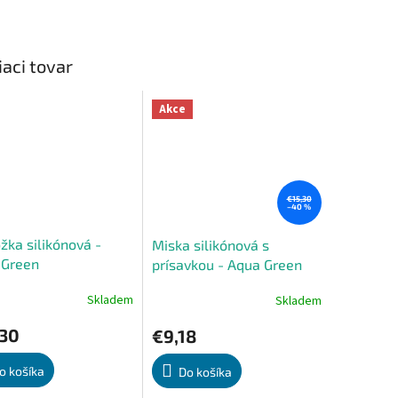
iaci tovar
Akce
€15,30
–40 %
žka silikónová -
Miska silikónová s
 Green
prísavkou - Aqua Green
Skladem
Skladem
erné
Priemerné
tenie
hodnotenie
,30
€9,18
ktu
produktu
je
4,0
o košíka
Do košíka
z