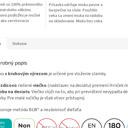
5
ené zo 100% prémiového
Prísavka udržuje misku pevne a
ičiek.
hviezdičiek.
inárskeho silikónu.
bezpečne na stole. Použitím
navú podložku je možné
veka sa zmení miska na nádobu
 ako servírovaciu
na skladovanie. Misku bez veka
ku. Vhodné pre použitie
je možné použiť v rúre a
 a mikrovlnnej rúre do 200
mikrovlnnej rúre do 200 °C....
s
Diskusia
robný popis
čko
s kruhovým výrezom
je určené pre vloženie slamky.
ezdicovo
riešené
viečko
(nadstavec na desiatu) premení Hrnček m
obu na desiatu
. Viečko slúži na to, aby pri prevrátení nevypadla de
by. Pre malé ručičky je však otvor prístupný.
oruje metódu BLW* a nezávislosť dieťaťa.