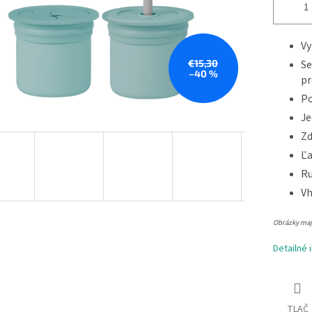
Vy
€15,30
Se
–40 %
pr
Po
Je
Zd
Ľa
Ru
Vh
Obrázky majú
Detailné 
TLAČ