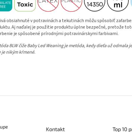
ivá obsiahnuté v potravinách a tekutinách môžu spôsobiť zafarbe
uktu. Aj naďalej je použitie produktu úplne bezpečné, pretože to
rbenie je spôsobené prírodnými potravinárskymi farbivami.
óda BLW čiže Baby Led Weaning je metóda, kedy dieťa už odmala j
e je nikým kŕmené.
kupe
Kontakt
Top 10 