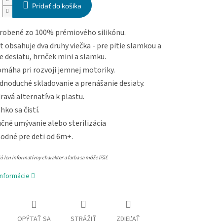
Pridať do košíka
robené zo 100% prémiového silikónu.
t obsahuje dva druhy viečka - pre pitie slamkou a
e desiatu, hrnček mini a slamku.
máha pri rozvoji jemnej motoriky.
dnoduché skladovanie a prenášanie desiaty.
ravá alternatíva k plastu.
hko sa čistí.
čné umývanie alebo sterilizácia
odné pre deti od 6m+.
 len informatívny charakter a farba sa môže líšiť.
informácie
OPÝTAŤ SA
STRÁŽIŤ
ZDIEĽAŤ