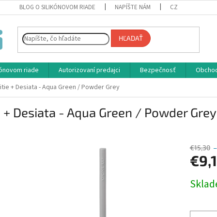
BLOG O SILIKÓNOVOM RIADE
NAPÍŠTE NÁM
CZ
HĽADAŤ
ikónovom riade
Autorizovaní predajci
Bezpečnosť
Obcho
itie + Desiata - Aqua Green / Powder Grey
e + Desiata - Aqua Green / Powder Grey
€15,30
€9,
Jednotk
Skla
cena: