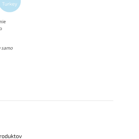
nie
to
e samo
produktov