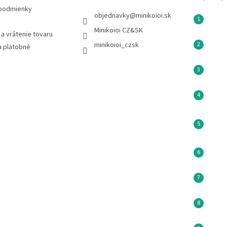
podmienky
objednavky
@
minikoioi.sk
Minikoioi CZ&SK
a vrátenie tovaru
minikoioi_czsk
a platobné