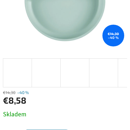
€14,30
–40 %
€14,30
–40 %
€8,58
Jednotková
Skladem
cena: