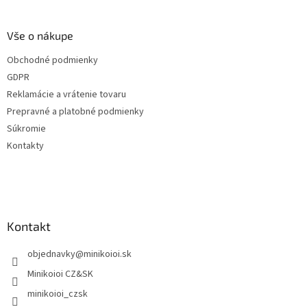
á
p
ä
Vše o nákupe
t
Obchodné podmienky
i
GDPR
e
Reklamácie a vrátenie tovaru
Prepravné a platobné podmienky
Súkromie
Kontakty
Kontakt
objednavky
@
minikoioi.sk
Minikoioi CZ&SK
minikoioi_czsk