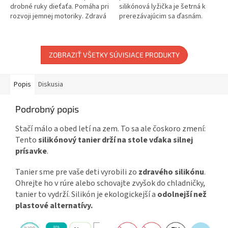
drobné ruky dieťaťa. Pomáha pri
silikónová lyžička je šetrná k
rozvoji jemnej motoriky. Zdravá
prerezávajúcim sa ďasnám.
alternatíva k plastu. Vhodné do
Pomáha s rozvojom jemnej
mikrovlnnej rúry....
motoriky. Zdravá alternatíva k...
ZOBRAZIŤ VŠETKY SÚVISIACE PRODUKTY
Popis
Diskusia
Podrobný popis
Stačí málo a obed letí na zem. To sa ale čoskoro zmení:
Tento
silikónový tanier drží na stole vďaka silnej
prísavke
.
Tanier sme pre vaše deti vyrobili zo
zdravého silikónu
.
Ohrejte ho v rúre alebo schovajte zvyšok do chladničky,
tanier to vydrží. Silikón je ekologickejší a
odolnejší než
plastové alternatívy.