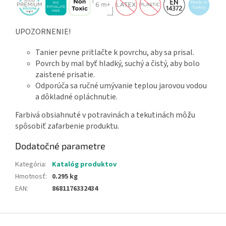
UPOZORNENIE!
Tanier pevne pritlačte k povrchu, aby sa prisal.
Povrch by mal byť hladký, suchý a čistý, aby bolo
zaistené prisatie.
Odporúča sa ručné umývanie teplou jarovou vodou
a dôkladné opláchnutie.
Farbivá obsiahnuté v potravinách a tekutinách môžu
spôsobiť zafarbenie produktu.
Dodatočné parametre
Kategória
:
Katalóg produktov
Hmotnosť
:
0.295 kg
EAN
:
8681176332434
Z