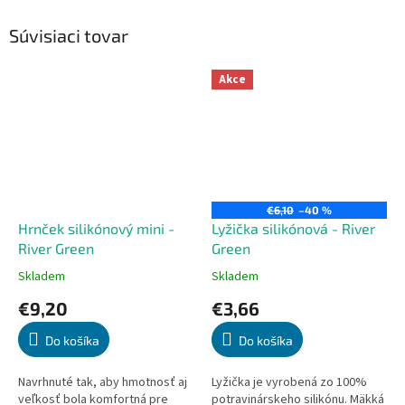
Súvisiaci tovar
Akce
€6,10
–40 %
Hrnček silikónový mini -
Lyžička silikónová - River
River Green
Green
Skladem
Skladem
Priemerné
Priemerné
hodnotenie
hodnotenie
€9,20
€3,66
produktu
produktu
je
je
Do košíka
Do košíka
5,0
5,0
z
z
5
5
Navrhnuté tak, aby hmotnosť aj
Lyžička je vyrobená zo 100%
hviezdičiek.
hviezdičiek.
veľkosť bola komfortná pre
potravinárskeho silikónu. Mäkká