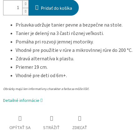
Pridať do košíka
Prísavka udržuje tanier pevne a bezpečne na stole.
Tanier je delený na 3 časti rôznej veľkosti.
Pomáha pri rozvoji jemnej motoriky.
Vhodné pre použitie v rúre a mikrovlnnej rúre do 200 °C.
Zdravá alternatíva k plastu.
Priemer 19 cm.
Vhodné pre deti od 6m+.
Obrázky majú len informatívny charakter a farba sa môže líšiť.
Detailné informácie
OPÝTAŤ SA
STRÁŽIŤ
ZDIEĽAŤ