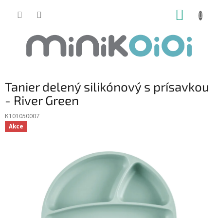
Prejsť
NÁKUP
na
obsah
KOŠÍK
Tanier delený silikónový s prísavkou
- River Green
K101050007
Akce