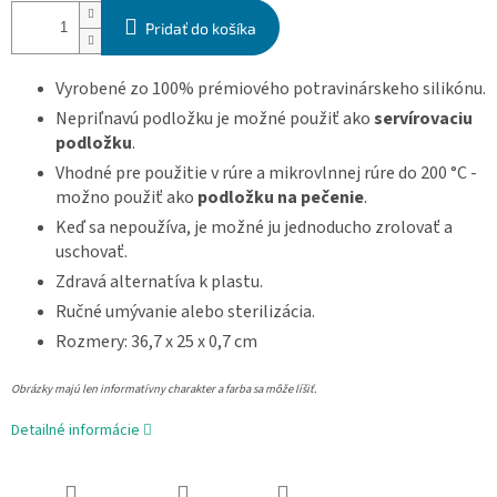
Pridať do košíka
Vyrobené zo 100% prémiového potravinárskeho silikónu.
Nepriľnavú podložku je možné použiť ako
servírovaciu
podložku
.
Vhodné pre použitie v rúre a mikrovlnnej rúre do 200 °C -
možno použiť ako
podložku na pečenie
.
Keď sa nepoužíva, je možné ju jednoducho zrolovať a
uschovať.
Zdravá alternatíva k plastu.
Ručné umývanie alebo sterilizácia.
Rozmery: 36,7 x 25 x 0,7 cm
Obrázky majú len informatívny charakter a farba sa môže líšiť.
Detailné informácie