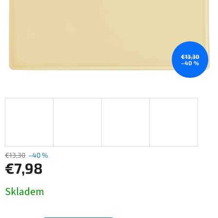
€13,30
–40 %
€13,30
–40 %
€7,98
Jednotková
Skladem
cena: