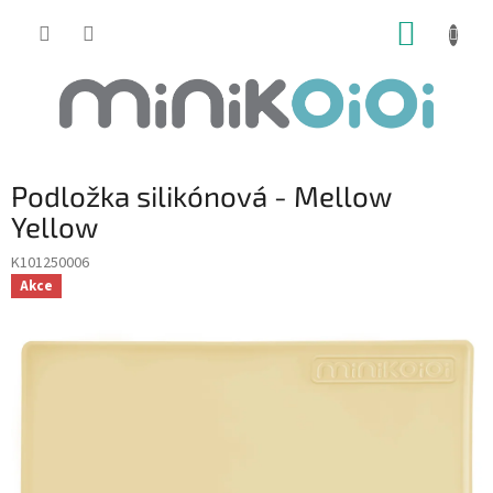
Prejsť
NÁKUP
na
obsah
KOŠÍK
Podložka silikónová - Mellow
Yellow
K101250006
Akce