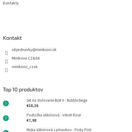
Kontakty
Kontakt
objednavky
@
minikoioi.sk
Minikoioi CZ&SK
minikoioi_czsk
Top 10 produktov
Set na stolovanie BLW II - Bubble Beige
€18,36
Podložka silikónová - Velvet Rose
€7,98
Miska silikónová s prísavkou - Pinky Pink