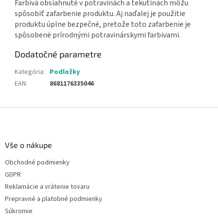
Farbivá obsiahnuté v potravinách a tekutinách môžu
spôsobiť zafarbenie produktu. Aj naďalej je použitie
produktu úplne bezpečné, pretože toto zafarbenie je
spôsobené prírodnými potravinárskymi farbivami.
Dodatočné parametre
Kategória
:
Podložky
EAN
:
8681176335046
Z
á
p
ä
Vše o nákupe
t
Obchodné podmienky
i
GDPR
e
Reklamácie a vrátenie tovaru
Prepravné a platobné podmienky
Súkromie