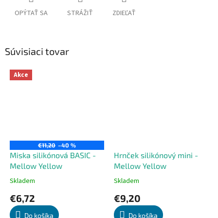
OPÝTAŤ SA
STRÁŽIŤ
ZDIEĽAŤ
Súvisiaci tovar
Akce
€11,20
–40 %
Miska silikónová BASIC -
Hrnček silikónový mini -
Mellow Yellow
Mellow Yellow
Skladem
Skladem
Priemerné
Priemerné
hodnotenie
hodnotenie
€6,72
€9,20
produktu
produktu
je
je
Do košíka
Do košíka