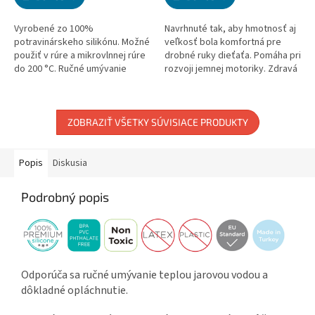
5,0
5,0
z
z
5
5
Vyrobené zo 100%
Navrhnuté tak, aby hmotnosť aj
hviezdičiek.
hviezdičiek.
potravinárskeho silikónu. Možné
veľkosť bola komfortná pre
použiť v rúre a mikrovlnnej rúre
drobné ruky dieťaťa. Pomáha pri
do 200 °C. Ručné umývanie
rozvoji jemnej motoriky. Zdravá
alebo sterilizácia. Vhodné pre
alternatíva k plastu. Vhodné do
deti od 6m+. Priemer: 12 cm...
mikrovlnnej rúry....
ZOBRAZIŤ VŠETKY SÚVISIACE PRODUKTY
Popis
Diskusia
Podrobný popis
Odporúča sa ručné umývanie teplou jarovou vodou a
dôkladné opláchnutie.