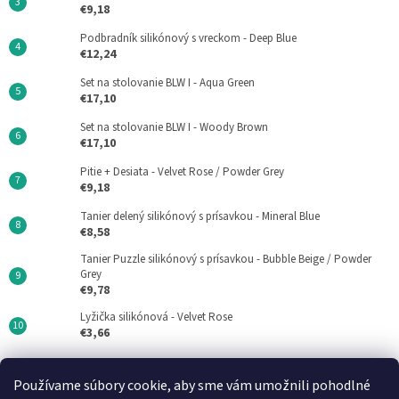
€9,18
Podbradník silikónový s vreckom - Deep Blue
€12,24
Set na stolovanie BLW I - Aqua Green
€17,10
Set na stolovanie BLW I - Woody Brown
€17,10
Pitie + Desiata - Velvet Rose / Powder Grey
€9,18
Tanier delený silikónový s prísavkou - Mineral Blue
€8,58
Tanier Puzzle silikónový s prísavkou - Bubble Beige / Powder
Grey
€9,78
Lyžička silikónová - Velvet Rose
€3,66
Používame súbory cookie, aby sme vám umožnili pohodlné
Minikoioi CZ
DN FORMED Brno s.r.o
Medela SK