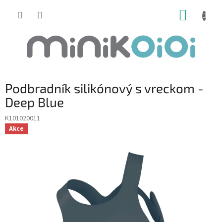
Prejsť
NÁKUP
na
obsah
KOŠÍK
Podbradník silikónový s vreckom -
Deep Blue
K101020011
Akce