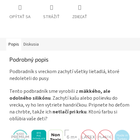
OPÝTAŤ SA
STRÁŽIŤ
ZDIEĽAŤ
Popis
Diskusia
Podrobný popis
Podbradník s vreckom zachytí všetky lietadlá, ktoré
nedoleteli do pusy.
Tento podbradník sme vyrobili z
mäkkého, ale
odolného silikónu
. Zachytí kašu alebo polievku do
vrecka, vy ho len vytriete handričkou. Pripnete ho deťom
na chrbte, takže ich
netlačí pri krku
. Ktorú farbu si
obľúbia vaše deti?