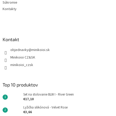
Súkromie
Kontakty
Kontakt
objednavky
@
minikoioi.sk
Minikoioi CZ&SK
minikoioi_czsk
Top 10 produktov
Set na stolovanie BLW I - River Green
€17,10
Lyžička silikónová - Velvet Rose
€3,66