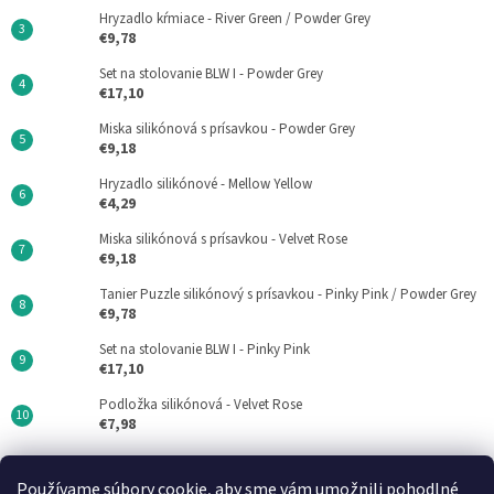
Hryzadlo kŕmiace - River Green / Powder Grey
€9,78
Set na stolovanie BLW I - Powder Grey
€17,10
Miska silikónová s prísavkou - Powder Grey
€9,18
Hryzadlo silikónové - Mellow Yellow
€4,29
Miska silikónová s prísavkou - Velvet Rose
€9,18
Tanier Puzzle silikónový s prísavkou - Pinky Pink / Powder Grey
€9,78
Set na stolovanie BLW I - Pinky Pink
€17,10
Podložka silikónová - Velvet Rose
€7,98
Používame súbory cookie, aby sme vám umožnili pohodlné
Minikoioi CZ
DN FORMED Brno s.r.o
Medela SK