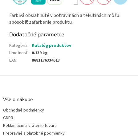
Farbivá obsiahnuté v potravinách a tekutinách môžu
spôsobiť zafarbenie produktu.
Dodatočné parametre
Kategória
:
Katalóg produktov
Hmotnosť
:
0.139 kg
EAN
:
8681176334513
Z
á
p
ä
Vše o nákupe
t
Obchodné podmienky
i
GDPR
e
Reklamácie a vrátenie tovaru
Prepravné a platobné podmienky