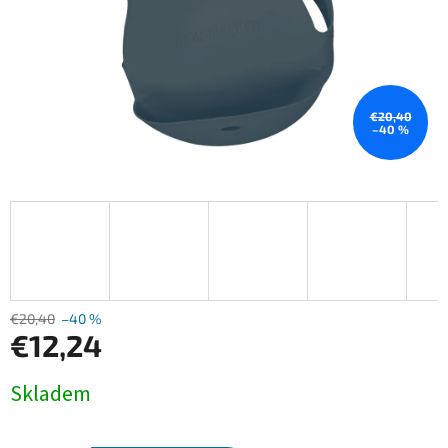
€20,40
–40 %
€20,40
–40 %
€12,24
Jednotková
Skladem
cena: