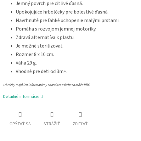
Jemný povrch pre citlivé ďasná.
Upokojujúce hrbolčeky pre bolestivé ďasná.
Navrhnuté pre ľahké uchopenie malými prstami.
Pomáha s rozvojom jemnej motoriky.
Zdravá alternatíva k plastu.
Je možné sterilizovať.
Rozmer 8 x 10 cm.
Váha 29 g.
Vhodné pre deti od 3m+.
Obrázky majú len informatívny charakter a farba sa môže líšiť.
Detailné informácie
OPÝTAŤ SA
STRÁŽIŤ
ZDIEĽAŤ