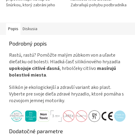
šnúrkou, ktorý zabráni jeho
Zabraňujú pohybu podbradníka
strate. Pomáha s rozvojom
okolo krku. Sú pre dieťa
jemnej motoriky. Zdravá...
pohodlné. Vodoodolný....
Popis
Diskusia
Podrobný popis
Rastú, rastú? Pomôžte malým zúbkom von a uľavte
dieťatku od bolesti. Hladká časť silikónového hryzadla
upokojuje citlivé ďasná
, hrbolčeky citlivo
masírujú
bolestivé miesta
.
Silikón je ekologickejší a zdravší variant ako plast.
Vyberte pre svoje dieťa zdravé hryzadlo, ktoré pomáha s
rozvojom jemnej motoriky
.
Dodatočné parametre