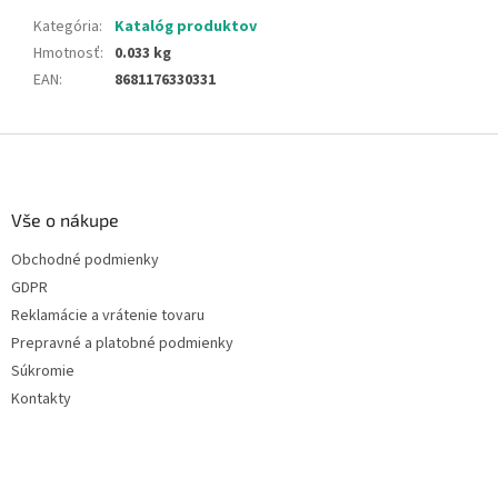
Kategória
:
Katalóg produktov
Hmotnosť
:
0.033 kg
EAN
:
8681176330331
Z
á
p
ä
Vše o nákupe
t
Obchodné podmienky
i
GDPR
e
Reklamácie a vrátenie tovaru
Prepravné a platobné podmienky
Súkromie
Kontakty