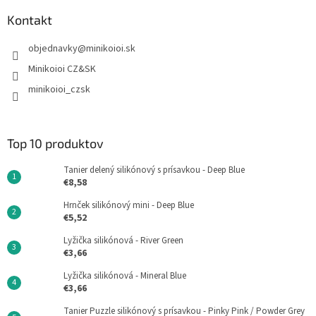
Kontakt
objednavky
@
minikoioi.sk
Minikoioi CZ&SK
minikoioi_czsk
Top 10 produktov
Tanier delený silikónový s prísavkou - Deep Blue
€8,58
Hrnček silikónový mini - Deep Blue
€5,52
Lyžička silikónová - River Green
€3,66
Lyžička silikónová - Mineral Blue
€3,66
Tanier Puzzle silikónový s prísavkou - Pinky Pink / Powder Grey