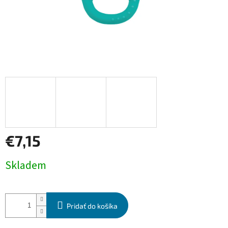
€7,15
Jednotková
Skladem
cena:
Pridať do košíka