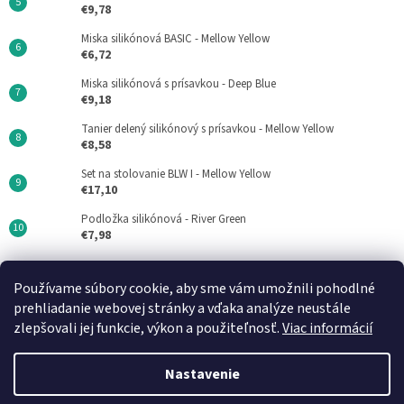
€9,78
Miska silikónová BASIC - Mellow Yellow
€6,72
Miska silikónová s prísavkou - Deep Blue
€9,18
Tanier delený silikónový s prísavkou - Mellow Yellow
€8,58
Set na stolovanie BLW I - Mellow Yellow
€17,10
Podložka silikónová - River Green
€7,98
Používame súbory cookie, aby sme vám umožnili pohodlné
Minikoioi CZ
DN FORMED Brno s.r.o
Medela SK
prehliadanie webovej stránky a vďaka analýze neustále
zlepšovali jej funkcie, výkon a použiteľnosť.
Viac informácií
Nastavenie
Vytvoril Shoptet