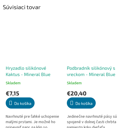
Súvisiaci tovar
Hryzadlo silikónové
Podbradník silikónový s
Kaktus - Mineral Blue
vreckom - Mineral Blue
Skladem
Skladem
Priemerné
Priemerné
hodnotenie
hodnotenie
€7,15
€20,40
produktu
produktu
je
je
Do košíka
Do košíka
5,0
5,0
z
z
5
5
Navrhnuté pre ľahké uchopenie
Jedinečne navrhnuté pásy sú
hviezdičiek.
hviezdičiek.
malými prstami. Je možné ho
spojené v dolnej časti chrbta
pripevniť napr. na klip so
namiesto krku dieťaťa.