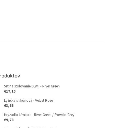
produktov
Set na stolovanie BLW I - River Green
€17,10
Lyžička silikónová - Velvet Rose
€3,66
Hryzadlo kŕmiace - River Green / Powder Grey
€9,78