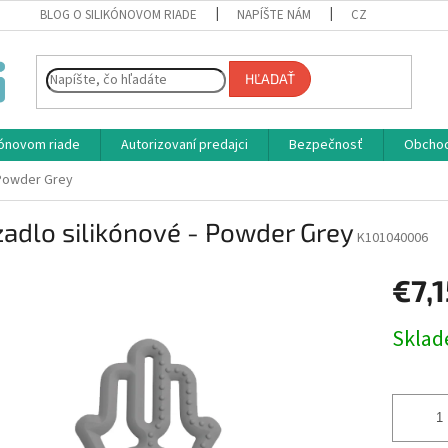
BLOG O SILIKÓNOVOM RIADE
NAPÍŠTE NÁM
CZ
HĽADAŤ
ikónovom riade
Autorizovaní predajci
Bezpečnosť
Obcho
 Powder Grey
adlo silikónové - Powder Grey
K101040006
€7,1
Jednotk
Skla
cena: