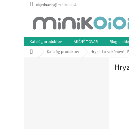
Prejsť
objednavky@minikoioi.sk
na
obsah
Katalóg produktov
AKČNÝ TOVAR
Blog o sil
Domov
Katalóg produktov
Hryzadlo silikónové -
B
Hryz
o
č
n
ý
p
a
n
e
l