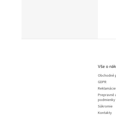
Z
á
p
ä
t
Vše o ná
i
e
Obchodné 
GDPR
Reklamácie 
Prepravné 
podmienky
Súkromie
Kontakty