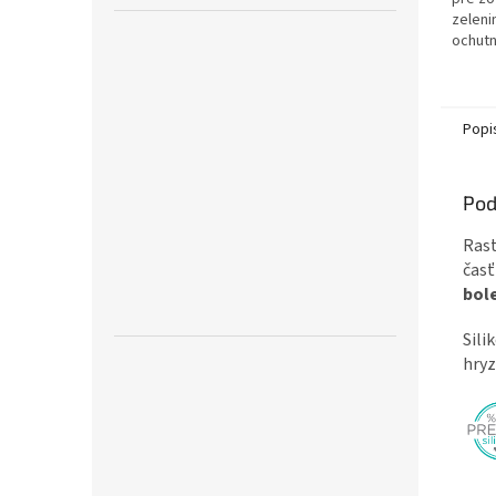
zeleni
ochutn
dojčia
použití
chlad
potravi
Popi
Pod
Rast
časť
bol
Sili
hryz