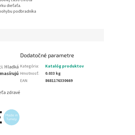
olnej časti chrbta
rku dieťaťa.
pohybu podbradníka
 Sú pre dieťa
Vodoodolný....
Dodatočné parametre
Kategória
:
Katalóg produktov
i. Hladká
masírujú
Hmotnosť
:
0.033 kg
EAN
:
8681176330669
ieťa zdravé