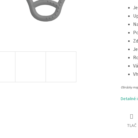
Je
Up
Na
Po
Zd
Je
Ro
Vá
Vh
Obrázky majú
Detailné 
TLAČ