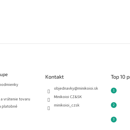
kupe
Kontakt
Top 10 
podmienky
objednavky
@
minikoioi.sk
Minikoioi CZ&SK
a vrátenie tovaru
minikoioi_czsk
a platobné