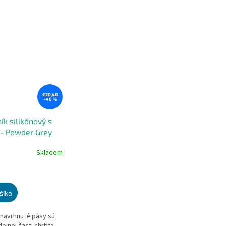
€20,40
–40 %
k silikónový s
- Powder Grey
Skladem
e
šíka
navrhnuté pásy sú
.