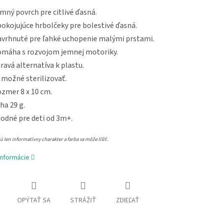
mný povrch pre citlivé ďasná.
okojujúce hrbolčeky pre bolestivé ďasná.
vrhnuté pre ľahké uchopenie malými prstami.
máha s rozvojom jemnej motoriky.
ravá alternatíva k plastu.
 možné sterilizovať.
zmer 8 x 10 cm.
ha 29 g.
odné pre deti od 3m+.
 len informatívny charakter a farba sa môže líšiť.
informácie
OPÝTAŤ SA
STRÁŽIŤ
ZDIEĽAŤ