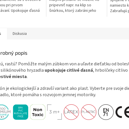
spojené v d
nou pri prvom
pripevniť napr. na klip so
namiesto k
ávaní. Upokojuje ďasná
šnúrkou, ktorý zabráni jeho
Zabraňujú 
t počas hryzenia pri
strate. Pomáha s rozvojom
okolo krku.
 s
jemnej motoriky. Zdravá...
pohodlné. 
enými/mrazenými
nami....
s
Diskusia
robný popis
ú, rastú? Pomôžte malým zúbkom von a uľavte dieťatku od bolest
 silikónového hryzadla
upokojuje citlivé ďasná
, hrbolčeky citlivo
estivé miesta
.
kón je ekologickejší a zdravší variant ako plast. Vyberte pre svoje d
adlo, ktoré pomáha s rozvojom jemnej motoriky.