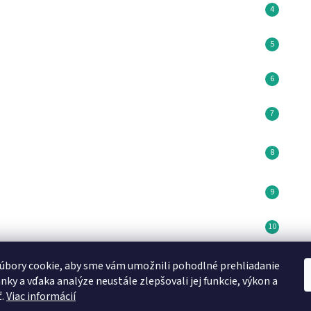
úbory cookie, aby sme vám umožnili pohodlné prehliadanie
Minikoioi CZ
DN FORMED Brno s.r.o
Medela SK
nky a vďaka analýze neustále zlepšovali jej funkcie, výkon a
ť.
Viac informácií