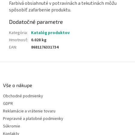
Farbivá obsiahnuté v potravinách a tekutinách môžu
spôsobiť zafarbenie produktu.
Dodatočné parametre
Kategória
:
Katalóg produktov
Hmotnosť
:
0.028 kg
EAN
:
8681176331734
Z
á
p
ä
Vše o nákupe
t
Obchodné podmienky
i
GDPR
e
Reklamácie a vrátenie tovaru
Prepravné a platobné podmienky
Súkromie
Kontakty