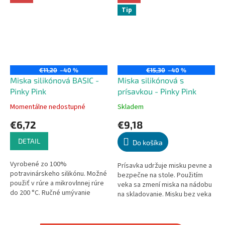
Tip
€11,20
–40 %
€15,30
–40 %
Miska silikónová BASIC -
Miska silikónová s
Pinky Pink
prísavkou - Pinky Pink
Momentálne nedostupné
Skladem
Priemerné
Priemerné
hodnotenie
hodnotenie
€6,72
€9,18
produktu
produktu
je
je
DETAIL
Do košíka
5,0
5,0
z
z
Vyrobené zo 100%
5
5
Prísavka udržuje misku pevne a
potravinárskeho silikónu. Možné
hviezdičiek.
hviezdičiek.
bezpečne na stole. Použitím
použiť v rúre a mikrovlnnej rúre
veka sa zmení miska na nádobu
do 200 °C. Ručné umývanie
na skladovanie. Misku bez veka
alebo sterilizácia. Vhodné pre
je možné použiť v rúre a
deti od 6m+. Priemer: 12 cm
mikrovlnnej rúre do 200 °C....