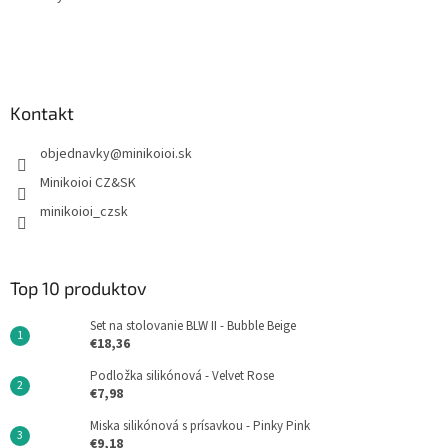
Kontakt
objednavky
@
minikoioi.sk
Minikoioi CZ&SK
minikoioi_czsk
Top 10 produktov
Set na stolovanie BLW II - Bubble Beige
€18,36
Podložka silikónová - Velvet Rose
€7,98
Miska silikónová s prísavkou - Pinky Pink
€9,18