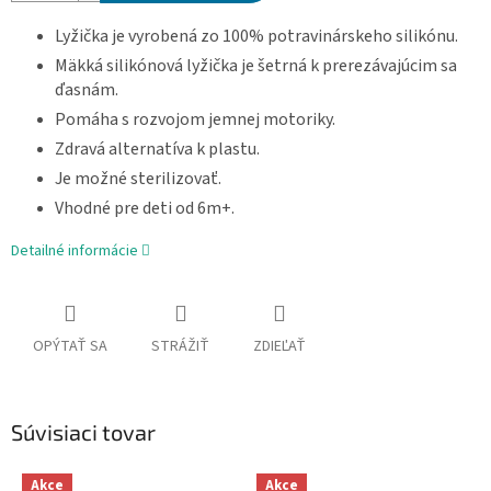
Lyžička je vyrobená zo 100% potravinárskeho silikónu.
Mäkká silikónová lyžička je šetrná k prerezávajúcim sa
ďasnám.
Pomáha s rozvojom jemnej motoriky.
Zdravá alternatíva k plastu.
Je možné sterilizovať.
Vhodné pre deti od 6m+.
Detailné informácie
OPÝTAŤ SA
STRÁŽIŤ
ZDIEĽAŤ
Súvisiaci tovar
Akce
Akce