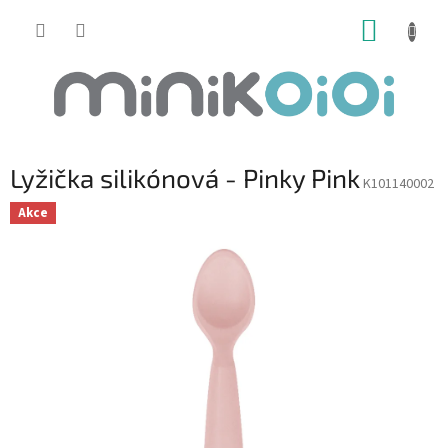
Prejsť
NÁKUP
na
obsah
KOŠÍK
Lyžička silikónová - Pinky Pink
K101140002
Akce