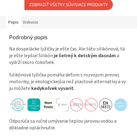
ZOBRAZIŤ VŠETKY SÚVISIACE PRODUKTY
Popis
Diskusia
Podrobný popis
Na dospelácke lyžičky je ešte čas. Ale táto silikónová, tá
je ešte lepšia! Silikón
je šetrný k detským ďasnám
a
vydrží skoro čokoľvek.
Silikónová lyžička pomáha deťom s rozvojom jemnej
motoriky, je ekologickejšia než plastové alternatívy a vy
ju môžete
kedykoľvek vyvariť.
Odporúča sa ručné umývanie teplou jarovou vodou a
dôkladné opláchnutie.