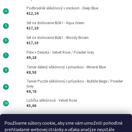
Podbradník silikónový s vreckom - Deep Blue
€12,24
Set na stolovanie BLW I - Aqua Green
€17,10
Set na stolovanie BLW I - Woody Brown
€17,10
Pitie + Desiata - Velvet Rose / Powder Grey
€9,18
Tanier delený silikónový s prísavkou - Mineral Blue
€8,58
Tanier Puzzle silikónový s prísavkou - Bubble Beige / Powder
Grey
€9,78
Lyžička silikónová - Velvet Rose
€3,66
Používame súbory cookie, aby sme vám umožnili pohodlné
Minikoioi CZ
DN FORMED Brno s.r.o
Medela SK
prehliadanie webovej stránky a vďaka analýze neustále