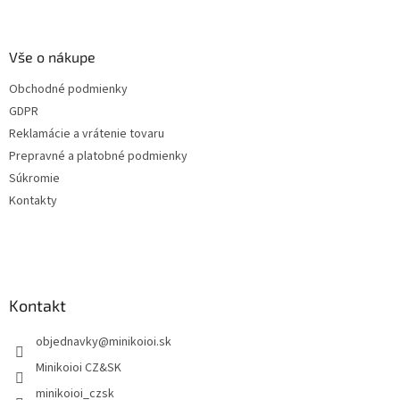
á
p
ä
Vše o nákupe
t
Obchodné podmienky
i
GDPR
e
Reklamácie a vrátenie tovaru
Prepravné a platobné podmienky
Súkromie
Kontakty
Kontakt
objednavky
@
minikoioi.sk
Minikoioi CZ&SK
minikoioi_czsk