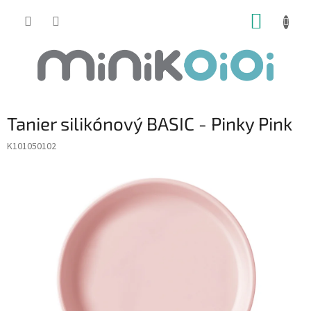
Prejsť
NÁKUP
na
obsah
KOŠÍK
Tanier silikónový BASIC - Pinky Pink
K101050102