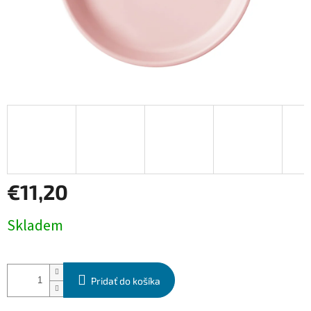
€11,20
Jednotková
Skladem
cena:
Pridať do košíka