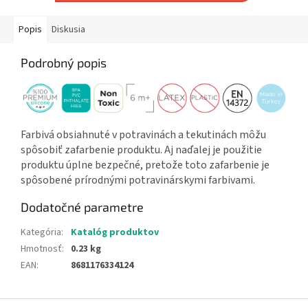
Popis
Diskusia
Podrobný popis
Farbivá obsiahnuté v potravinách a tekutinách môžu
spôsobiť zafarbenie produktu. Aj naďalej je použitie
produktu úplne bezpečné, pretože toto zafarbenie je
spôsobené prírodnými potravinárskymi farbivami.
Dodatočné parametre
Kategória
:
Katalóg produktov
Hmotnosť
:
0.23 kg
EAN
:
8681176334124
Z