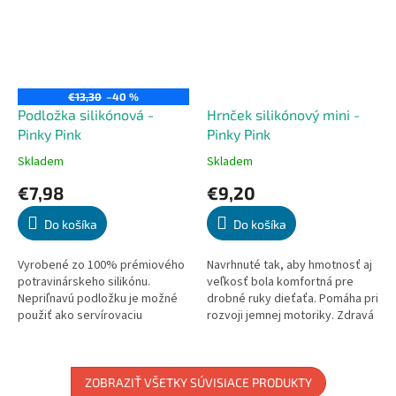
€13,30
–40 %
Podložka silikónová -
Hrnček silikónový mini -
Pinky Pink
Pinky Pink
Skladem
Skladem
Priemerné
Priemerné
hodnotenie
hodnotenie
€7,98
€9,20
produktu
produktu
je
je
Do košíka
Do košíka
5,0
5,0
z
z
5
5
Vyrobené zo 100% prémiového
Navrhnuté tak, aby hmotnosť aj
hviezdičiek.
hviezdičiek.
potravinárskeho silikónu.
veľkosť bola komfortná pre
Nepriľnavú podložku je možné
drobné ruky dieťaťa. Pomáha pri
použiť ako servírovaciu
rozvoji jemnej motoriky. Zdravá
podložku. Vhodné pre použitie v
alternatíva k plastu. Vhodné do
rúre a mikrovlnnej rúre do 200
mikrovlnnej rúry....
°C -...
ZOBRAZIŤ VŠETKY SÚVISIACE PRODUKTY