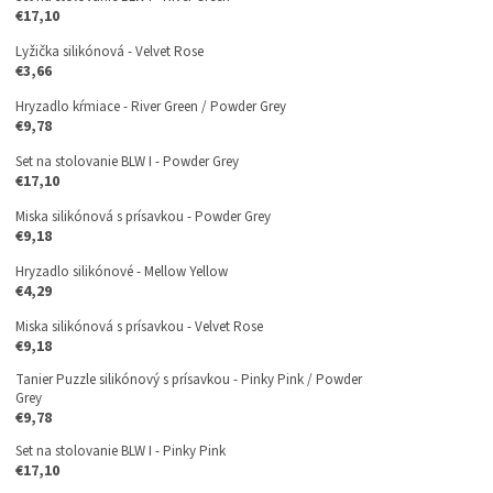
€17,10
Lyžička silikónová - Velvet Rose
€3,66
Hryzadlo kŕmiace - River Green / Powder Grey
€9,78
Set na stolovanie BLW I - Powder Grey
€17,10
Miska silikónová s prísavkou - Powder Grey
€9,18
Hryzadlo silikónové - Mellow Yellow
€4,29
Miska silikónová s prísavkou - Velvet Rose
€9,18
Tanier Puzzle silikónový s prísavkou - Pinky Pink / Powder
Grey
€9,78
Set na stolovanie BLW I - Pinky Pink
€17,10