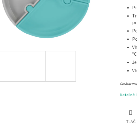
Pr
Tr
pr
Po
Po
Vh
°C
Je
Vh
Obrázky majú
Detailné 
TLAČ