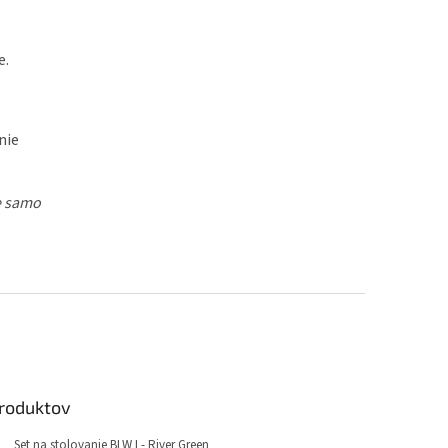
e.
nie
e samo
produktov
Set na stolovanie BLW I - River Green