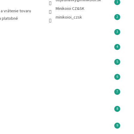
objednavky
@
minikoioi.sk
Minikoioi CZ&SK
a vrátenie tovaru
minikoioi_czsk
a platobné