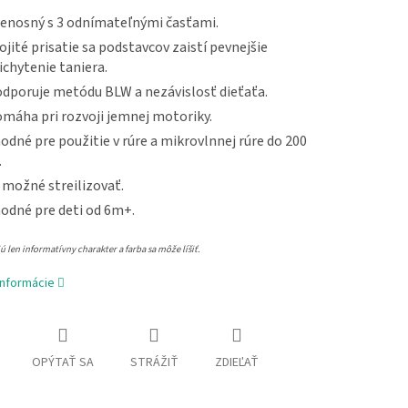
enosný s 3 odnímateľnými časťami.
ojité prisatie sa podstavcov zaistí pevnejšie
ichytenie taniera.
dporuje metódu BLW a nezávislosť dieťaťa.
máha pri rozvoji jemnej motoriky.
odné pre použitie v rúre a mikrovlnnej rúre do 200
.
 možné streilizovať.
odné pre deti od 6m+.
 len informatívny charakter a farba sa môže líšiť.
informácie
OPÝTAŤ SA
STRÁŽIŤ
ZDIEĽAŤ