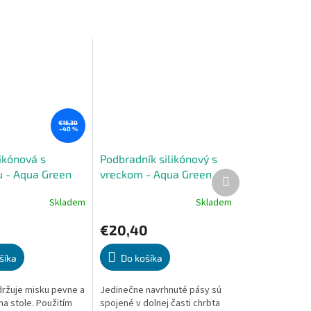
€15,30
–40 %
ikónová s
Podbradník silikónový s
u - Aqua Green
vreckom - Aqua Green
Ďalší
produkt
Skladem
Skladem
Priemerné
e
hodnotenie
€20,40
produktu
je
5,0
šíka
Do košíka
z
5
držuje misku pevne a
Jedinečne navrhnuté pásy sú
.
hviezdičiek.
a stole. Použitím
spojené v dolnej časti chrbta