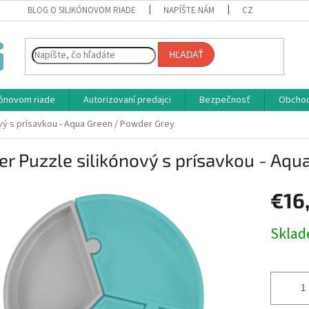
BLOG O SILIKÓNOVOM RIADE
NAPÍŠTE NÁM
CZ
HĽADAŤ
ikónovom riade
Autorizovaní predajci
Bezpečnosť
Obcho
ový s prísavkou - Aqua Green / Powder Grey
er Puzzle silikónový s prísavkou - Aq
€16
Jednotk
Skla
cena: