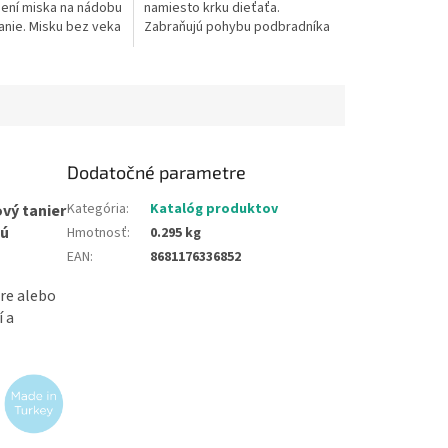
ení miska na nádobu
namiesto krku dieťaťa.
anie. Misku bez veka
Zabraňujú pohybu podbradníka
užiť v rúre a
okolo krku. Sú pre dieťa
 rúre do 200 °C....
pohodlné. Vodoodolný....
Dodatočné parametre
Kategória
:
Katalóg produktov
ový tanier
nú
Hmotnosť
:
0.295 kg
EAN
:
8681176336852
úre alebo
í a