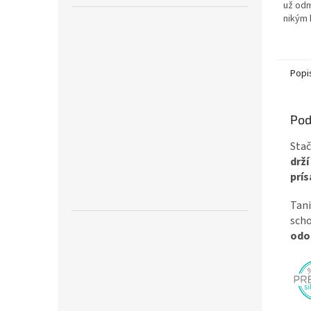
už odm
nikým 
misku 
hrnček
Podpor
Popi
Pod
Stač
drží
prís
Tani
scho
odol