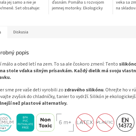
ala jej samo a nie je
ďasnám. Pomáha s rozvojom
veka sa zm
kŕmené. Set obsahuje:
jemnej motoriky. Ekologicky
na skladov
s prísavkou 450 ml,
šetrná rukoväť zo 100%
je možné po
 180 ml a lyžičku.
prírodného bambusu je
mikrovlnnej
uje...
biologicky...
s
Diskusia
robný popis
í málo a obed letí na zem. To sa ale čoskoro zmení: Tento
silikón
 na stole vďaka silným prísavkám. Každý dielik má svoju vlast
avku.
er sme pre vaše deti vyrobili zo
zdravého silikónu
. Ohrejte ho v r
vajte zvyšok do chladničky, tanier to vydrží. Silikón je ekologickejš
nejší než plastové alternatívy.