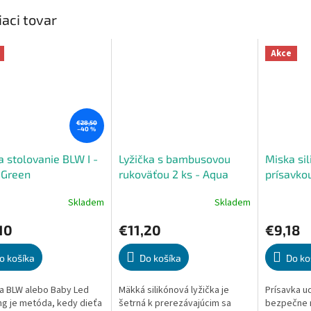
iaci tovar
Akce
€28,50
–40 %
a stolovanie BLW I -
Lyžička s bambusovou
Miska sil
 Green
rukoväťou 2 ks - Aqua
prísavko
Green / Powder Grey
Skladem
Skladem
erné
Priemerné
Priemerné
tenie
hodnotenie
hodnoteni
10
€11,20
€9,18
ktu
produktu
produktu
je
je
5,0
4,0
o košíka
Do košíka
Do ko
z
z
5
5
a BLW alebo Baby Led
Mäkká silikónová lyžička je
Prísavka u
ičiek.
hviezdičiek.
hviezdičiek
g je metóda, kedy dieťa
šetrná k prerezávajúcim sa
bezpečne n