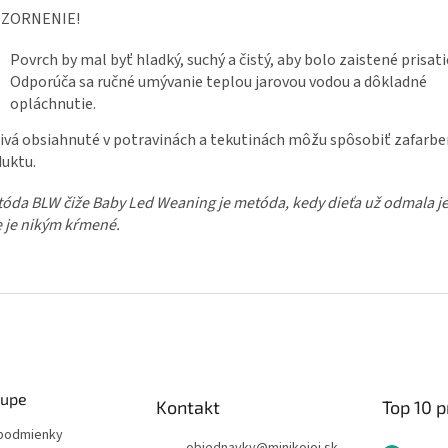
ZORNENIE!
Povrch by mal byť hladký, suchý a čistý, aby bolo zaistené prisati
Odporúča sa ručné umývanie teplou jarovou vodou a dôkladné
opláchnutie.
ivá obsiahnuté v potravinách a tekutinách môžu spôsobiť zafarbe
uktu.
óda BLW čiže Baby Led Weaning je metóda, kedy dieťa už odmala j
e je nikým kŕmené.
kupe
Kontakt
Top 10 
podmienky