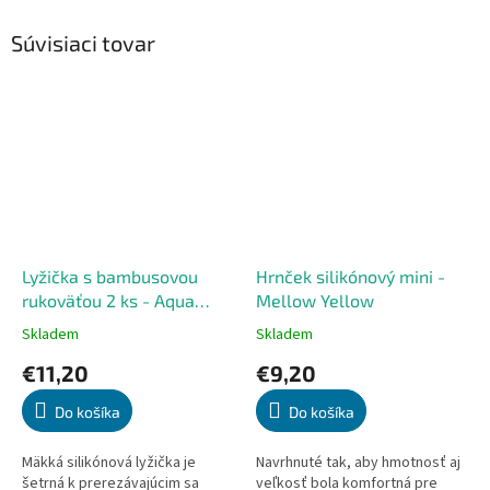
Súvisiaci tovar
Lyžička s bambusovou
Hrnček silikónový mini -
rukoväťou 2 ks - Aqua
Mellow Yellow
Green / Powder Grey
Skladem
Skladem
Priemerné
Priemerné
hodnotenie
hodnotenie
€11,20
€9,20
produktu
produktu
je
je
Do košíka
Do košíka
5,0
5,0
z
z
5
5
Mäkká silikónová lyžička je
Navrhnuté tak, aby hmotnosť aj
hviezdičiek.
hviezdičiek.
šetrná k prerezávajúcim sa
veľkosť bola komfortná pre