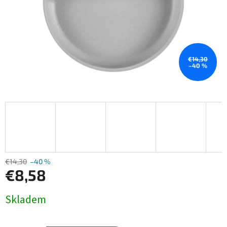
€14,30
–40 %
€14,30
–40 %
€8,58
Jednotková
Skladem
cena: