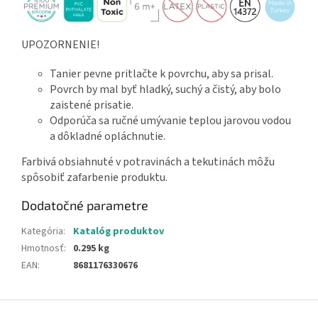
UPOZORNENIE!
Tanier pevne pritlačte k povrchu, aby sa prisal.
Povrch by mal byť hladký, suchý a čistý, aby bolo
zaistené prisatie.
Odporúča sa ručné umývanie teplou jarovou vodou
a dôkladné opláchnutie.
Farbivá obsiahnuté v potravinách a tekutinách môžu
spôsobiť zafarbenie produktu.
Dodatočné parametre
Kategória
:
Katalóg produktov
Hmotnosť
:
0.295 kg
EAN
:
8681176330676
Z