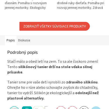
ďasnám. Pomáha s rozvojom
drobné ruky dieťaťa. Pomáha pri
jemnej motoriky. Ekologicky
rozvoji jemnej motoriky. Zdravá
šetrná rukoväť zo 100%
alternatíva k plastu. Vhodné do
prírodného bambusu je
mikrovlnnej rúry....
biologicky...
ZOBRAZIŤ VŠETKY SÚVISIACE PRODUKTY
Popis
Diskusia
Podrobný popis
Stačí málo a obed letí na zem. To sa ale čoskoro zmení:
Tento
silikónový tanier drží na stole vďaka silnej
prísavke
.
Tanier sme pre vaše deti vyrobili zo
zdravého silikónu
.
Ohrejte ho v rúre alebo schovajte zvyšok do chladničky,
tanier to vydrží. Silikón je ekologickejší a
odolnejší než
plastové alternatívy.