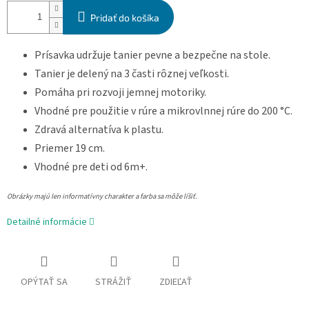
Pridať do košíka
Prísavka udržuje tanier pevne a bezpečne na stole.
Tanier je delený na 3 časti rôznej veľkosti.
Pomáha pri rozvoji jemnej motoriky.
Vhodné pre použitie v rúre a mikrovlnnej rúre do 200 °C.
Zdravá alternatíva k plastu.
Priemer 19 cm.
Vhodné pre deti od 6m+.
Obrázky majú len informatívny charakter a farba sa môže líšiť.
Detailné informácie
OPÝTAŤ SA
STRÁŽIŤ
ZDIEĽAŤ