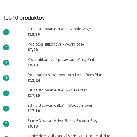
Top 10 produktov
Set na stolovanie BLW II - Bubble Beige
€18,36
Podložka silikónová - Velvet Rose
€7,98
Miska silikónová s prísavkou - Pinky Pink
€9,18
Podbradník silikónový s vreckom - Deep Blue
€12,24
Set na stolovanie BLW I - Aqua Green
€17,10
Set na stolovanie BLW I - Woody Brown
€17,10
Pitie + Desiata - Velvet Rose / Powder Grey
€9,18
Tanier delený silikónový s prísavkou - Mineral Blue