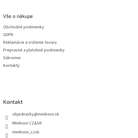
á
p
ä
Vše o nákupe
t
Obchodné podmienky
i
GDPR
e
Reklamácie a vrátenie tovaru
Prepravné a platobné podmienky
Súkromie
Kontakty
Kontakt
objednavky
@
minikoioi.sk
Minikoioi CZ&SK
minikoioi_czsk