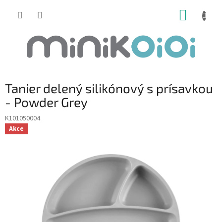
Prejsť
NÁKUP
na
obsah
KOŠÍK
Tanier delený silikónový s prísavkou
- Powder Grey
K101050004
Akce