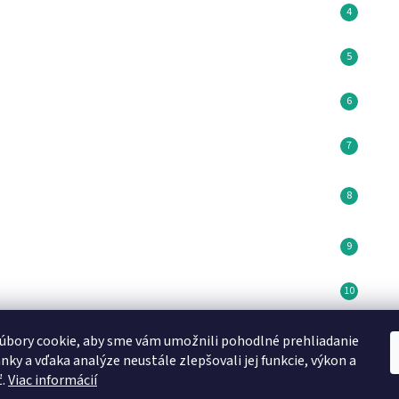
úbory cookie, aby sme vám umožnili pohodlné prehliadanie
Minikoioi CZ
DN FORMED Brno s.r.o
Medela SK
nky a vďaka analýze neustále zlepšovali jej funkcie, výkon a
ť.
Viac informácií