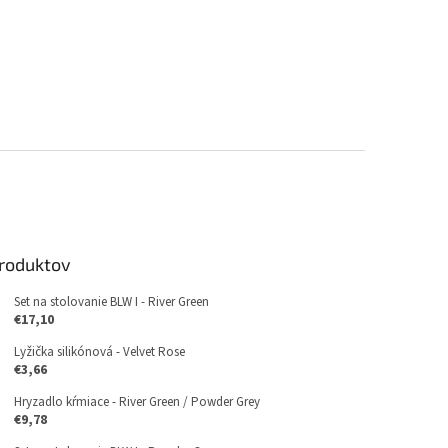
produktov
Set na stolovanie BLW I - River Green
€17,10
Lyžička silikónová - Velvet Rose
€3,66
Hryzadlo kŕmiace - River Green / Powder Grey
€9,78