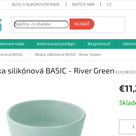
BLOG O SILIKÓNOVOM RIADE
NAPÍŠTE NÁM
CZ
HĽADAŤ
ikónovom riade
Autorizovaní predajci
Bezpečnosť
Obcho
ikónová BASIC
Miska silikónová BASIC - River Green
a silikónová BASIC - River Green
K10108010
€11
Jednotk
Skla
cena: