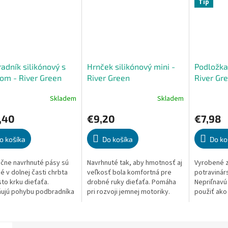
Tip
adník silikónový s
Hrnček silikónový mini -
Podložka 
om - River Green
River Green
River Gr
Skladem
Skladem
erné
Priemerné
Priemerné
tenie
hodnotenie
hodnoteni
,40
€9,20
€7,98
ktu
produktu
produktu
je
je
5,0
5,0
o košíka
Do košíka
Do ko
z
z
5
5
čne navrhnuté pásy sú
Navrhnuté tak, aby hmotnosť aj
Vyrobené 
ičiek.
hviezdičiek.
hviezdičiek
é v dolnej časti chrbta
veľkosť bola komfortná pre
potravinárs
to krku dieťaťa.
drobné ruky dieťaťa. Pomáha
Nepriľnavú
ujú pohybu podbradníka
pri rozvoji jemnej motoriky.
použiť ako
krku. Sú pre dieťa
Zdravá alternatíva k plastu.
podložku. 
né. Vodoodolný....
Vhodné do mikrovlnnej rúry....
v rúre a mi
°C -...