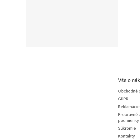
Z
á
p
ä
t
Vše o ná
i
e
Obchodné 
GDPR
Reklamácie 
Prepravné 
podmienky
Súkromie
Kontakty