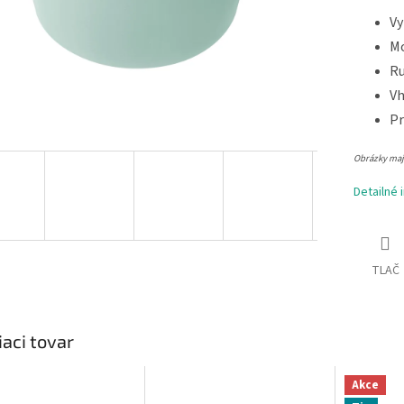
Vy
Mo
Ru
Vh
Pr
Obrázky majú
Detailné 
TLAČ
iaci tovar
Akce