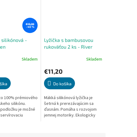
€13,30
–40 %
silikónová -
Lyžička s bambusovou
een
rukoväťou 2 ks - River
Green / Powder Grey
Skladem
Skladem
Priemerné
e
hodnotenie
€11,20
produktu
je
5,0
šíka
Do košíka
z
5
zo 100% prémiového
Mäkká silikónová lyžička je
.
hviezdičiek.
keho silikónu.
šetrná k prerezávajúcim sa
 podložku je možné
ďasnám. Pomáha s rozvojom
 servírovaciu
jemnej motoriky. Ekologicky
Vhodné pre použitie
šetrná rukoväť zo 100%
krovlnnej rúre do 200
prírodného bambusu je
biologicky...