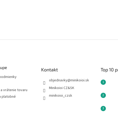
kupe
Kontakt
Top 10 
podmienky
objednavky
@
minikoioi.sk
Minikoioi CZ&SK
a vrátenie tovaru
minikoioi_czsk
a platobné