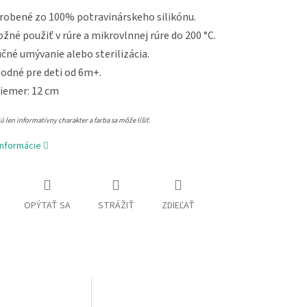
robené zo 100% potravinárskeho silikónu.
žné použiť v rúre a mikrovlnnej rúre do 200 °C.
čné umývanie alebo sterilizácia.
odné pre deti od 6m+.
iemer: 12 cm
 len informatívny charakter a farba sa môže líšiť.
informácie
OPÝTAŤ SA
STRÁŽIŤ
ZDIEĽAŤ