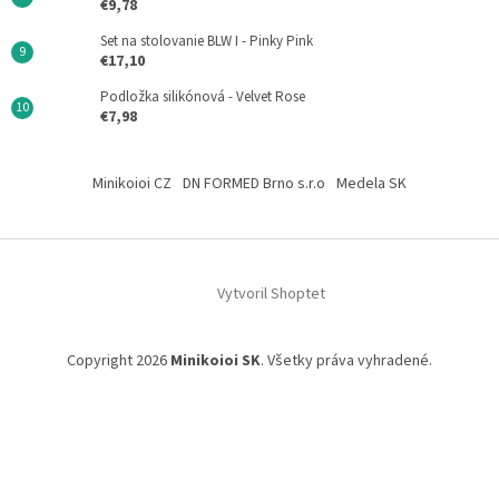
€9,78
Set na stolovanie BLW I - Pinky Pink
€17,10
Podložka silikónová - Velvet Rose
€7,98
Minikoioi CZ
DN FORMED Brno s.r.o
Medela SK
Vytvoril Shoptet
Copyright 2026
Minikoioi SK
. Všetky práva vyhradené.