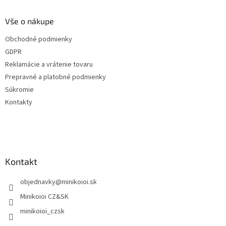
p
ä
Vše o nákupe
t
Obchodné podmienky
i
GDPR
e
Reklamácie a vrátenie tovaru
Prepravné a platobné podmienky
Súkromie
Kontakty
Kontakt
objednavky
@
minikoioi.sk
Minikoioi CZ&SK
minikoioi_czsk