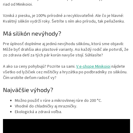
riad od Minikoioi.
Vzniká z piesku, je 100% prírodné a recyklovateľné. Ale čo je hlavné:
Kvalitný silikón vydrží roky. Šetríte s ním ako prírodu, tak peňaženku.
Má silikón nevýhody?
Pre úplnosť doplníme aj jedinú nevýhodu silikónu, ktorú sme objavili:
Môže byť drahšia ako plastové varianty. Asi každý rodič ale potvrdí, že
zo zdravia detí za tých pár korún navyše stojí. Súhlasíte?
A ako sa ceny pohybujú? Pozrite sa sami.
V e-shope Minikoioi
nájdete
všetko od lyžičiek cez mištičky a hryzátka po podbradníky zo silikónu.
Čím urobíte deťom radosť vy?
N
ajväčšie výhody?
Možno použiť v rúre a mikrovlnnej rúre do 200 °C
.
Vhodné do chladničky aj mrazničky.
Ekologická a zdravá voľba.