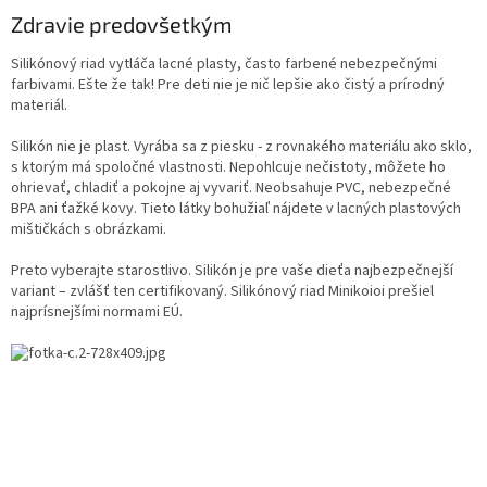
Zdravie predovšetkým
Silikónový riad vytláča lacné plasty, často farbené nebezpečnými
farbivami. Ešte že tak! Pre deti nie je nič lepšie ako čistý a prírodný
materiál.
Silikón nie je plast. Vyrába sa z piesku - z rovnakého materiálu ako sklo,
s ktorým má spoločné vlastnosti. Nepohlcuje nečistoty, môžete ho
ohrievať, chladiť a pokojne aj vyvariť. Neobsahuje PVC, nebezpečné
BPA ani ťažké kovy. Tieto látky bohužiaľ nájdete v lacných plastových
mištičkách s obrázkami.
Preto vyberajte starostlivo. Silikón je pre vaše dieťa najbezpečnejší
variant – zvlášť ten certifikovaný. Silikónový riad Minikoioi prešiel
najprísnejšími normami EÚ.