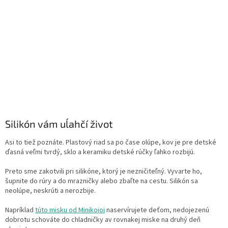
Silikón vám uĺahčí život
Asi to tiež poznáte. Plastový riad sa po čase olúpe, kov je pre detské
ďasná veľmi tvrdý, sklo a keramiku detské rúčky ľahko rozbijú.
Preto sme zakotvili pri silikóne, ktorý je nezničiteľný. Vyvarte ho,
šupnite do rúry a do mrazničky alebo zbaľte na cestu. Silikón sa
neolúpe, neskrúti a nerozbije.
Napríklad
túto misku od Minikoioi
naservírujete deťom, nedojezenú
dobrotu schováte do chladničky av rovnakej miske na druhý deň