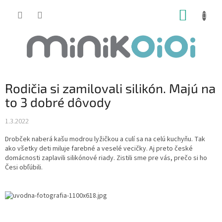
Prejsť
NÁKUP
na
obsah
KOŠÍK
Rodičia si zamilovali silikón. Majú na
to 3 dobré dôvody
1.3.2022
Drobček naberá kašu modrou lyžičkou a culí sa na celú kuchyňu. Tak
ako všetky deti miluje farebné a veselé vecičky. Aj preto české
domácnosti zaplavili silikónové riady. Zistili sme pre vás, prečo si ho
Česi obľúbili.